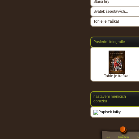
Starší hry
Svátek šepotavých...
Tohle je fraška!
Poslední fotografie
Tohle je fraška!
nastaveni menicich
obrazku
<<
květen
>