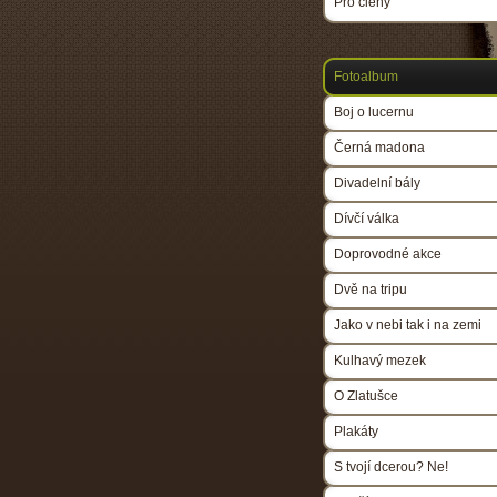
Pro členy
Fotoalbum
Boj o lucernu
Černá madona
Divadelní bály
Dívčí válka
Doprovodné akce
Dvě na tripu
Jako v nebi tak i na zemi
Kulhavý mezek
O Zlatušce
Plakáty
S tvojí dcerou? Ne!