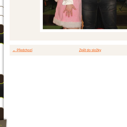
← Předchozí
Zpět do složky
>