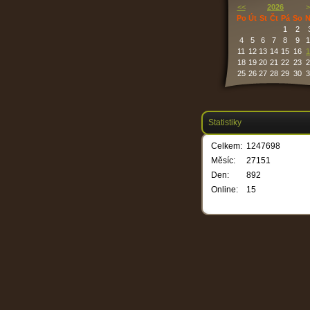
<<
2026
>
Po
Út
St
Čt
Pá
So
N
1
2
4
5
6
7
8
9
1
11
12
13
14
15
16
1
18
19
20
21
22
23
2
25
26
27
28
29
30
3
Statistiky
Celkem:
1247698
Měsíc:
27151
Den:
892
Online:
15