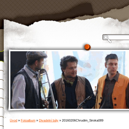
Úvod
»
Fotoalbum
»
Divadelní bály
»
20160206Chrudim_Siroka089