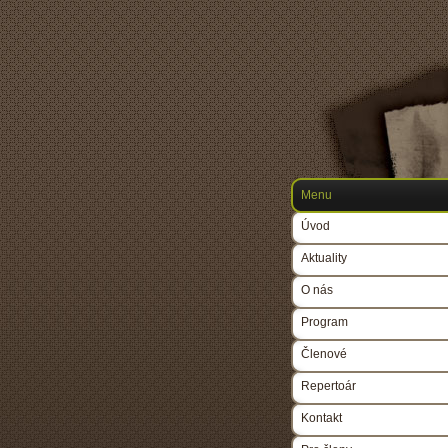
Menu
Úvod
Aktuality
O nás
Program
Členové
Repertoár
Kontakt