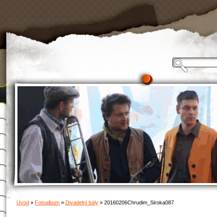
Úvod
»
Fotoalbum
»
Divadelní bály
»
20160206Chrudim_Siroka087