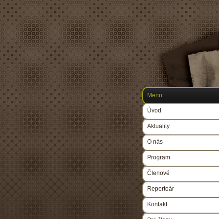
Menu
Úvod
Aktuality
O nás
Program
Členové
Repertoár
Kontakt