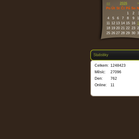
<<
2026
>
Po
Út
St
Čt
Pá
So
N
1
2
4
5
6
7
8
9
1
11
12
13
14
15
16
1
18
19
20
21
22
23
2
25
26
27
28
29
30
3
Statistiky
Celkem:
1248423
Měsíc:
27096
Den:
762
Online:
11