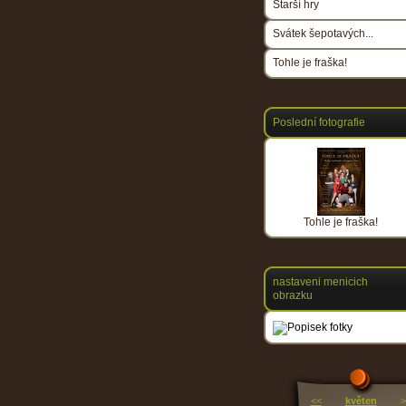
Starší hry
Svátek šepotavých...
Tohle je fraška!
Poslední fotografie
Tohle je fraška!
nastaveni menicich
obrazku
<<
květen
>