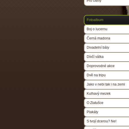
Pro členy
Fotoalbum
Boj o lucernu
Černá madona
Divadelní bály
Dívčí válka
Doprovodné akce
Dvě na tripu
Jako v nebi tak i na zemi
Kulhavý mezek
O Zlatušce
Plakáty
S tvojí dcerou? Ne!