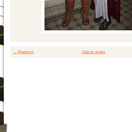
← Předchozí
Zpět do složky
>