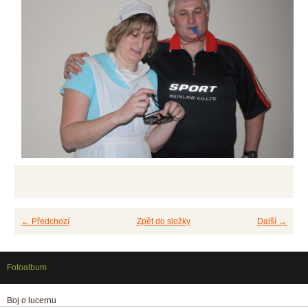
← Předchozí
Zpět do složky
Další →
Fotoalbum
Boj o lucernu