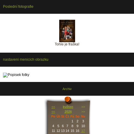
Poslední fotografie
Tohle je fraška!
nastaveni menicich obrazku
Archiv
<<
květen
>>
<<
2026
>>
Po
Út
St
Čt
Pá
So
Ne
1
2
3
4
5
6
7
8
9
10
11
12
13
14
15
16
17