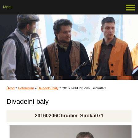
Menu
Úvod
»
Fotoalbum
»
Divadelní bály
»
20160206Chrudim_Siroka071
Divadelní bály
20160206Chrudim_Siroka071