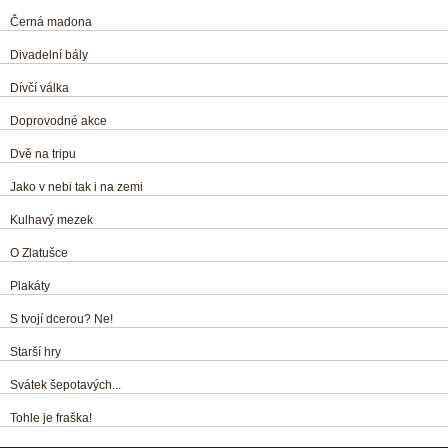
Černá madona
Divadelní bály
Dívčí válka
Doprovodné akce
Dvě na tripu
Jako v nebi tak i na zemi
Kulhavý mezek
O Zlatušce
Plakáty
S tvojí dcerou? Ne!
Starší hry
Svátek šepotavých...
Tohle je fraška!