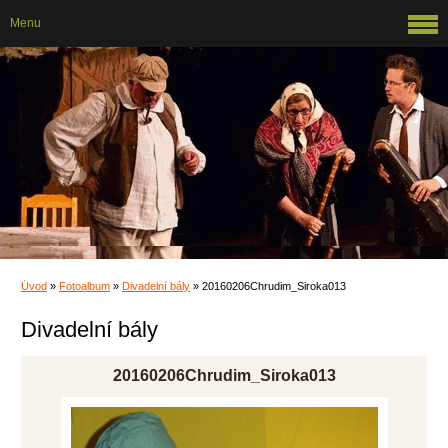
Menu
Úvod
»
Fotoalbum
»
Divadelní bály
»
20160206Chrudim_Siroka013
Divadelní bály
20160206Chrudim_Siroka013