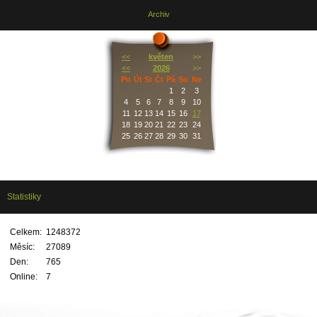
Archiv
<<
květen
>>
<<
2026
>>
Po
Út
St
Čt
Pá
So
Ne
1
2
3
4
5
6
7
8
9
10
11
12
13
14
15
16
17
18
19
20
21
22
23
24
25
26
27
28
29
30
31
Statistiky
Celkem:
1248372
Měsíc:
27089
Den:
765
Online:
7