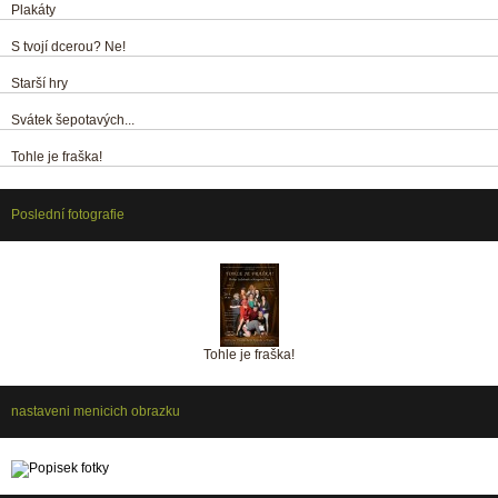
Plakáty
S tvojí dcerou? Ne!
Starší hry
Svátek šepotavých...
Tohle je fraška!
Poslední fotografie
Tohle je fraška!
nastaveni menicich obrazku