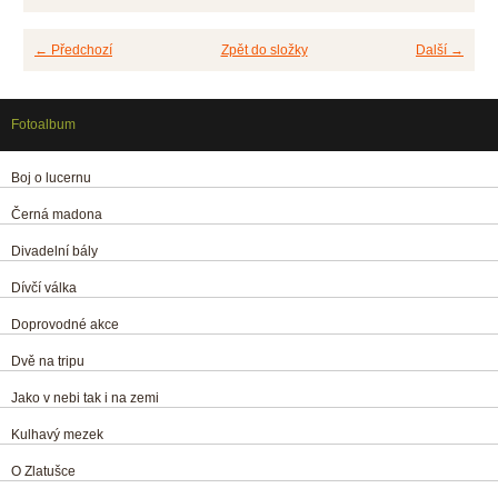
← Předchozí
Zpět do složky
Další →
Fotoalbum
Boj o lucernu
Černá madona
Divadelní bály
Dívčí válka
Doprovodné akce
Dvě na tripu
Jako v nebi tak i na zemi
Kulhavý mezek
O Zlatušce