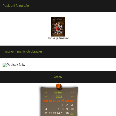
Poslední fotografie
Tohle je fraška!
nastaveni menicich obrazku
Archiv
<<
květen
>>
<<
2026
>>
Po
Út
St
Čt
Pá
So
Ne
1
2
3
4
5
6
7
8
9
10
11
12
13
14
15
16
17