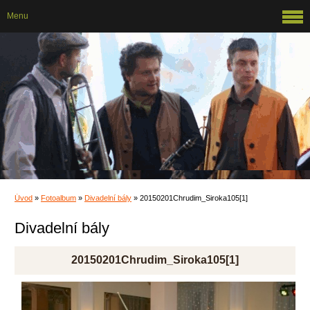
Menu
Úvod
»
Fotoalbum
»
Divadelní bály
»
20150201Chrudim_Siroka105[1]
Divadelní bály
20150201Chrudim_Siroka105[1]