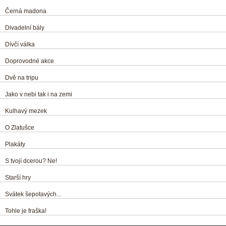
Černá madona
Divadelní bály
Dívčí válka
Doprovodné akce
Dvě na tripu
Jako v nebi tak i na zemi
Kulhavý mezek
O Zlatušce
Plakáty
S tvojí dcerou? Ne!
Starší hry
Svátek šepotavých...
Tohle je fraška!