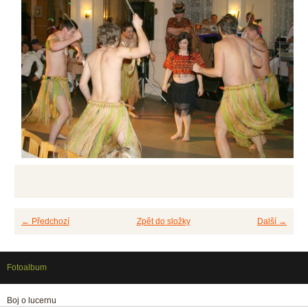
← Předchozí
Zpět do složky
Další →
Fotoalbum
Boj o lucernu