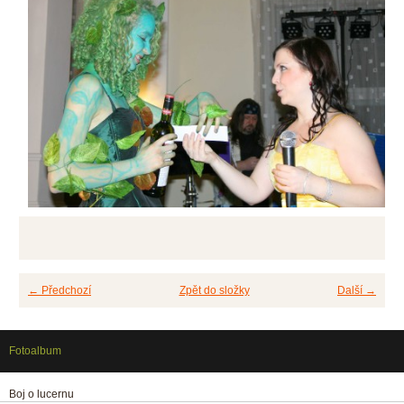
← Předchozí
Zpět do složky
Další →
Fotoalbum
Boj o lucernu