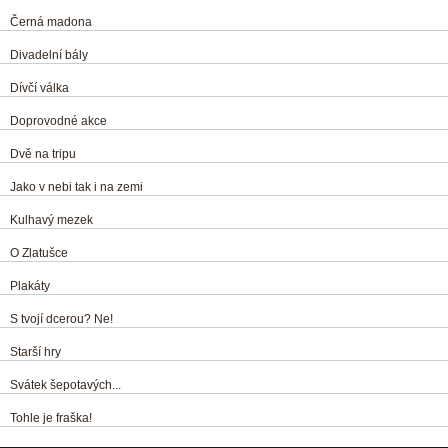
Černá madona
Divadelní bály
Dívčí válka
Doprovodné akce
Dvě na tripu
Jako v nebi tak i na zemi
Kulhavý mezek
O Zlatušce
Plakáty
S tvojí dcerou? Ne!
Starší hry
Svátek šepotavých...
Tohle je fraška!