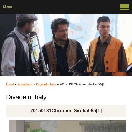
Menu
Úvod
»
Fotoalbum
»
Divadelní bály
»
20150131Chrudim_Siroka095[1]
Divadelní bály
20150131Chrudim_Siroka095[1]