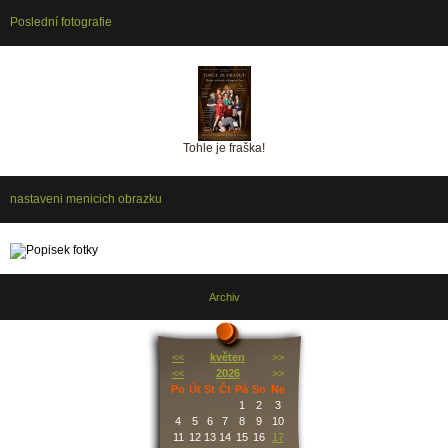
Poslední fotografie
Tohle je fraška!
nastaveni menicich obrazku
Archiv
<<
květen
>>
<<
2026
>>
Po
Út
St
Čt
Pá
So
Ne
1
2
3
4
5
6
7
8
9
10
11
12
13
14
15
16
17