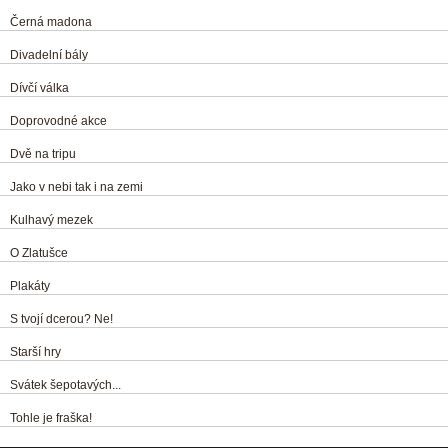
Černá madona
Divadelní bály
Dívčí válka
Doprovodné akce
Dvě na tripu
Jako v nebi tak i na zemi
Kulhavý mezek
O Zlatušce
Plakáty
S tvojí dcerou? Ne!
Starší hry
Svátek šepotavých...
Tohle je fraška!