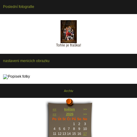
Poslední fotografie
Tohle je fraška!
nastaveni menicich obrazku
Archiv
<<
květen
>>
<<
2026
>>
Po
Út
St
Čt
Pá
So
Ne
1
2
3
4
5
6
7
8
9
10
11
12
13
14
15
16
17