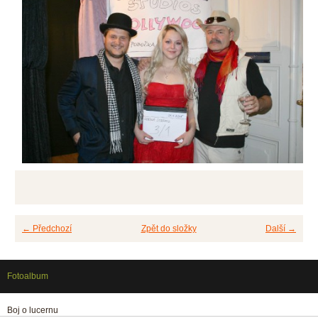
← Předchozí
Zpět do složky
Další →
Fotoalbum
Boj o lucernu