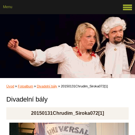
Menu
Úvod
»
Fotoalbum
»
Divadelní bály
»
20150131Chrudim_Siroka072[1]
Divadelní bály
20150131Chrudim_Siroka072[1]