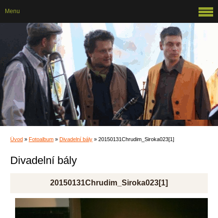
Menu
Úvod
»
Fotoalbum
»
Divadelní bály
»
20150131Chrudim_Siroka023[1]
Divadelní bály
20150131Chrudim_Siroka023[1]