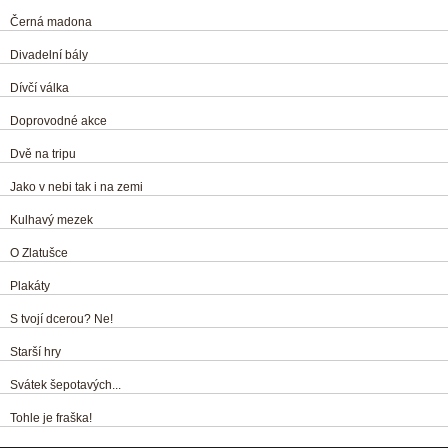
Černá madona
Divadelní bály
Dívčí válka
Doprovodné akce
Dvě na tripu
Jako v nebi tak i na zemi
Kulhavý mezek
O Zlatušce
Plakáty
S tvojí dcerou? Ne!
Starší hry
Svátek šepotavých...
Tohle je fraška!