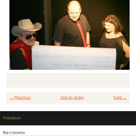
← Předchozí
Zpět do složky
Další →
Fotoalbum
Boj o lucernu