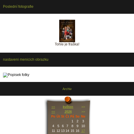
Poslední fotografie
Tohle je fraška!
nastaveni menicich obrazku
Archiv
<<
květen
>>
<<
2026
>>
Po
Út
St
Čt
Pá
So
Ne
1
2
3
4
5
6
7
8
9
10
11
12
13
14
15
16
17