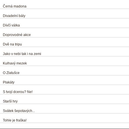
Černá madona
Divadelní bály
Dívčí válka
Doprovodné akce
Dvě na tripu
Jako v nebi tak i na zemi
Kulhavý mezek
O Zlatušce
Plakáty
S tvojí dcerou? Ne!
Starší hry
Svátek šepotavých...
Tohle je fraška!