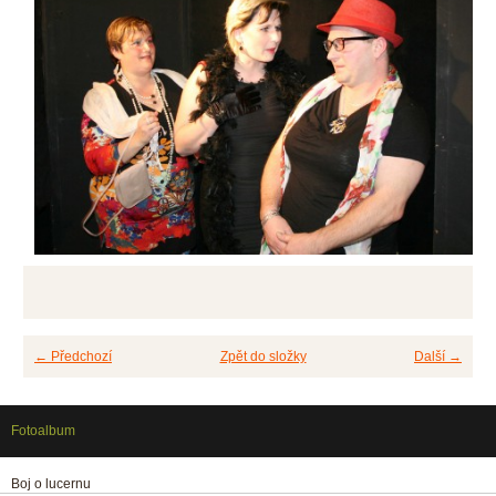
← Předchozí
Zpět do složky
Další →
Fotoalbum
Boj o lucernu