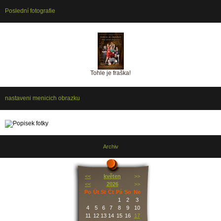
Poslední fotografie
Tohle je fraška!
nastaveni menicich obrazku
Archiv
<<
květen
>>
<<
2026
>>
Po
Út
St
Čt
Pá
So
Ne
1
2
3
4
5
6
7
8
9
10
11
12
13
14
15
16
17