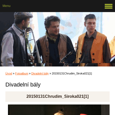
Menu
Úvod
»
Fotoalbum
»
Divadelní bály
»
20150131Chrudim_Siroka021[1]
Divadelní bály
20150131Chrudim_Siroka021[1]