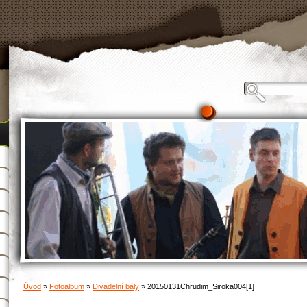
Úvod
»
Fotoalbum
»
Divadelní bály
»
20150131Chrudim_Siroka004[1]