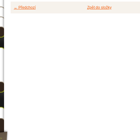
← Předchozí
Zpět do složky
>