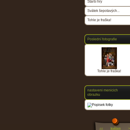
Starší hry
Svátek šepotavých...
Tohle je fraška!
Poslední fotografie
Tohle je fraška!
nastaveni menicich
obrazku
<<
květen
>