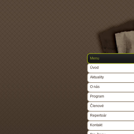
Menu
Úvod
Aktuality
O nás
Program
Členové
Repertoár
Kontakt