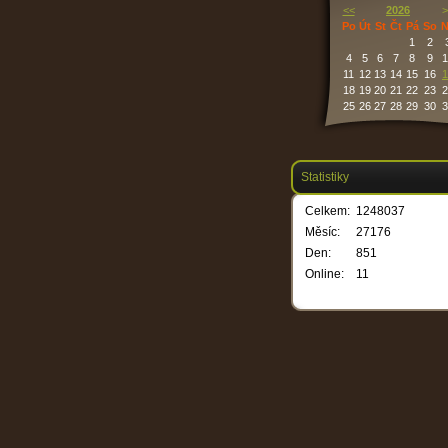
<<
2026
>
Po
Út
St
Čt
Pá
So
N
1
2
4
5
6
7
8
9
1
11
12
13
14
15
16
1
18
19
20
21
22
23
2
25
26
27
28
29
30
3
Statistiky
Celkem:
1248037
Měsíc:
27176
Den:
851
Online:
11