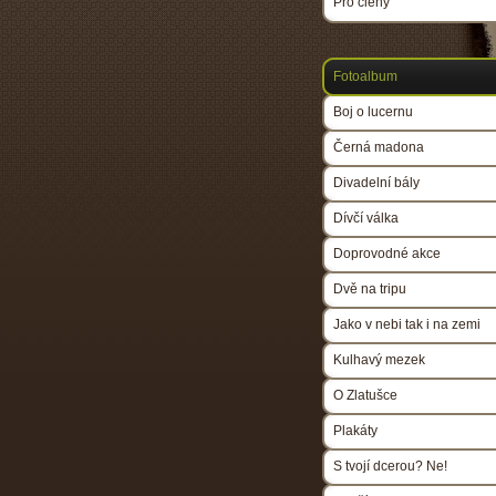
Pro členy
Fotoalbum
Boj o lucernu
Černá madona
Divadelní bály
Dívčí válka
Doprovodné akce
Dvě na tripu
Jako v nebi tak i na zemi
Kulhavý mezek
O Zlatušce
Plakáty
S tvojí dcerou? Ne!