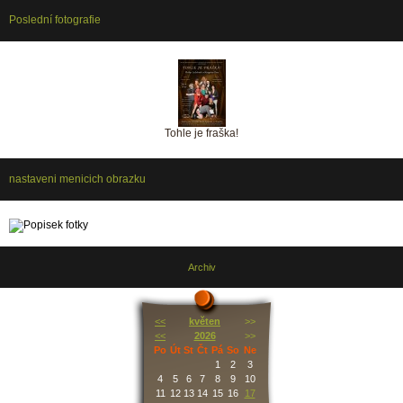
Poslední fotografie
Tohle je fraška!
nastaveni menicich obrazku
Archiv
<<
květen
>>
<<
2026
>>
Po
Út
St
Čt
Pá
So
Ne
1
2
3
4
5
6
7
8
9
10
11
12
13
14
15
16
17