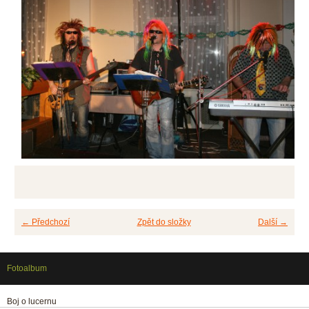
← Předchozí
Zpět do složky
Další →
Fotoalbum
Boj o lucernu