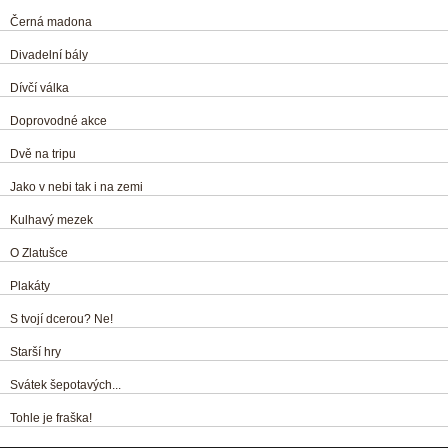
Černá madona
Divadelní bály
Dívčí válka
Doprovodné akce
Dvě na tripu
Jako v nebi tak i na zemi
Kulhavý mezek
O Zlatušce
Plakáty
S tvojí dcerou? Ne!
Starší hry
Svátek šepotavých...
Tohle je fraška!