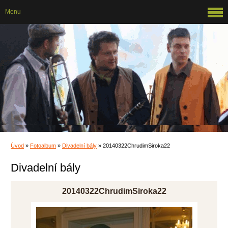
Menu
Úvod
»
Fotoalbum
»
Divadelní bály
»
20140322ChrudimSiroka22
Divadelní bály
20140322ChrudimSiroka22