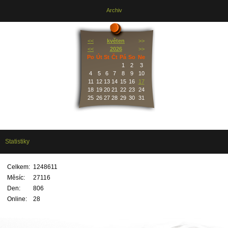
Archiv
<<
květen
>>
<<
2026
>>
Po
Út
St
Čt
Pá
So
Ne
1
2
3
4
5
6
7
8
9
10
11
12
13
14
15
16
17
18
19
20
21
22
23
24
25
26
27
28
29
30
31
Statistiky
Celkem:
1248611
Měsíc:
27116
Den:
806
Online:
28