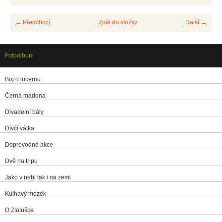
← Předchozí
Zpět do složky
Další →
Fotoalbum
Boj o lucernu
Černá madona
Divadelní bály
Dívčí válka
Doprovodné akce
Dvě na tripu
Jako v nebi tak i na zemi
Kulhavý mezek
O Zlatušce