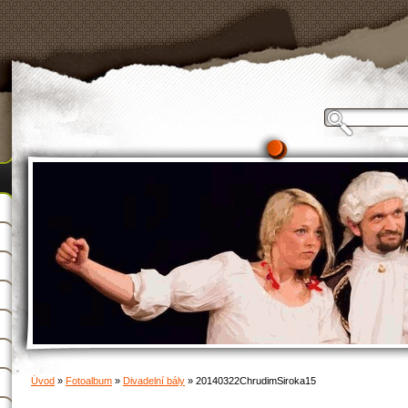
Úvod
»
Fotoalbum
»
Divadelní bály
»
20140322ChrudimSiroka15