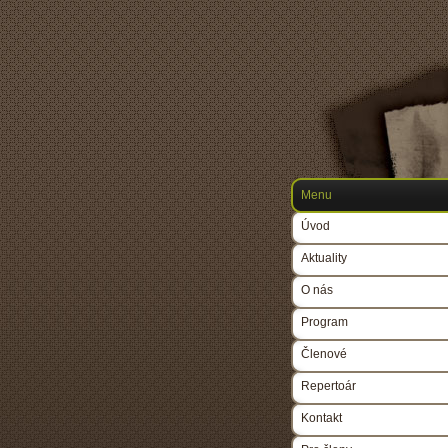
Menu
Úvod
Aktuality
O nás
Program
Členové
Repertoár
Kontakt