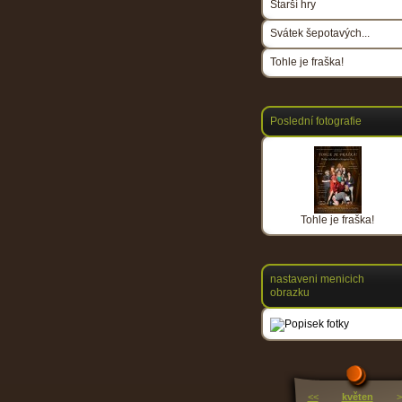
Starší hry
Svátek šepotavých...
Tohle je fraška!
Poslední fotografie
Tohle je fraška!
nastaveni menicich
obrazku
<<
květen
>