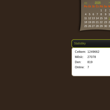
<<
2026
>
Po
Út
St
Čt
Pá
So
N
1
2
4
5
6
7
8
9
1
11
12
13
14
15
16
1
18
19
20
21
22
23
2
25
26
27
28
29
30
3
Statistiky
Celkem:
1249662
Měsíc:
27078
Den:
819
Online:
7