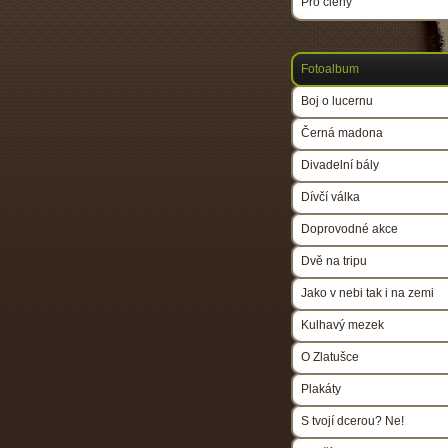
Pro členy
Fotoalbum
Boj o lucernu
Černá madona
Divadelní bály
Dívčí válka
Doprovodné akce
Dvě na tripu
Jako v nebi tak i na zemi
Kulhavý mezek
O Zlatušce
Plakáty
S tvojí dcerou? Ne!