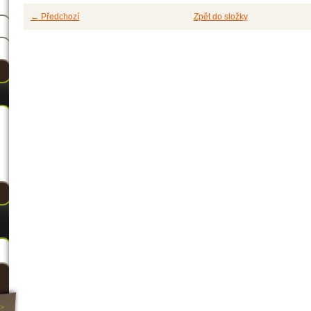
← Předchozí
Zpět do složky
>