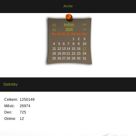
Archiv
<<
květen
>>
<<
2026
>>
Po
Út
St
Čt
Pá
So
Ne
1
2
3
4
5
6
7
8
9
10
11
12
13
14
15
16
17
18
19
20
21
22
23
24
25
26
27
28
29
30
31
Statistiky
Celkem:
1250149
Měsíc:
26974
Den:
725
Online:
12