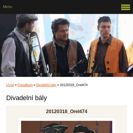
Menu
Úvod
»
Fotoalbum
»
Divadelní bály
»
20120318_Orel474
Divadelní bály
20120318_Orel474