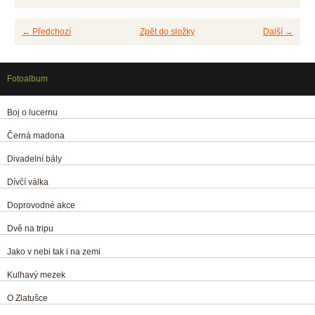
← Předchozí
Zpět do složky
Další →
Fotoalbum
Boj o lucernu
Černá madona
Divadelní bály
Dívčí válka
Doprovodné akce
Dvě na tripu
Jako v nebi tak i na zemi
Kulhavý mezek
O Zlatušce