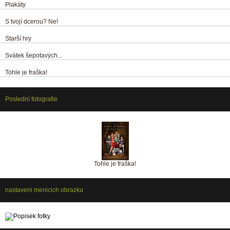
Plakáty
S tvojí dcerou? Ne!
Starší hry
Svátek šepotavých...
Tohle je fraška!
Poslední fotografie
Tohle je fraška!
nastaveni menicich obrazku