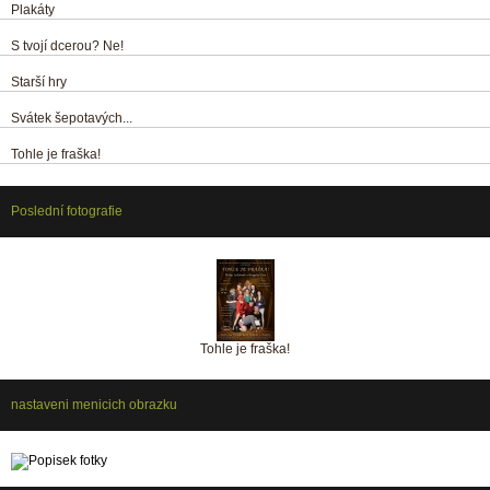
Plakáty
S tvojí dcerou? Ne!
Starší hry
Svátek šepotavých...
Tohle je fraška!
Poslední fotografie
Tohle je fraška!
nastaveni menicich obrazku