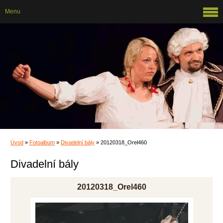
Menu
Úvod
»
Fotoalbum
»
Divadelní bály
»
20120318_Orel460
Divadelní bály
20120318_Orel460