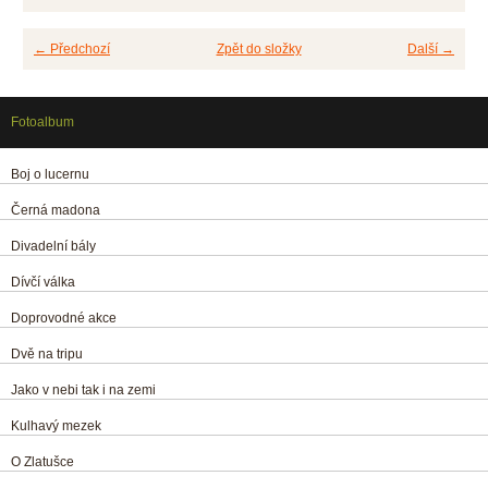
← Předchozí
Zpět do složky
Další →
Fotoalbum
Boj o lucernu
Černá madona
Divadelní bály
Dívčí válka
Doprovodné akce
Dvě na tripu
Jako v nebi tak i na zemi
Kulhavý mezek
O Zlatušce