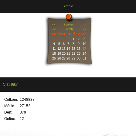
Archiv
<<
květen
>>
<<
2026
>>
Po
Út
St
Čt
Pá
So
Ne
1
2
3
4
5
6
7
8
9
10
11
12
13
14
15
16
17
18
19
20
21
22
23
24
25
26
27
28
29
30
31
Statistiky
Celkem:
1248838
Měsíc:
27152
Den:
879
Online:
12