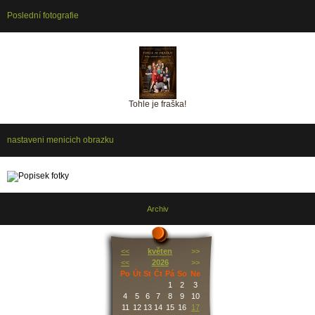
Poslední fotografie
Tohle je fraška!
nastaveni menicich obrazku
Archiv
<<
květen
>>
<<
2026
>>
Po
Út
St
Čt
Pá
So
Ne
1
2
3
4
5
6
7
8
9
10
11
12
13
14
15
16
17