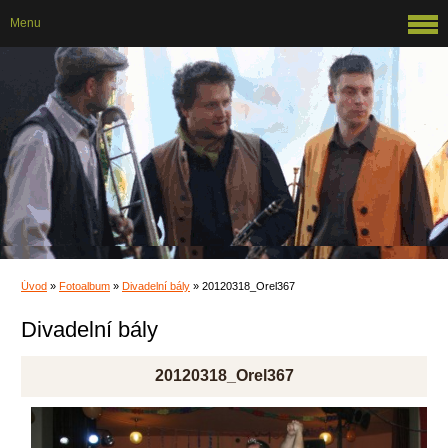
Menu
Úvod
»
Fotoalbum
»
Divadelní bály
»
20120318_Orel367
Divadelní bály
20120318_Orel367