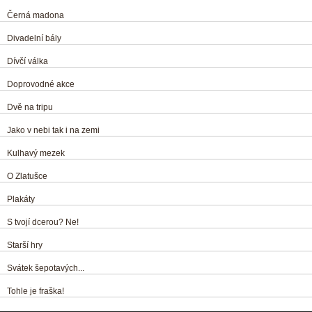
Černá madona
Divadelní bály
Dívčí válka
Doprovodné akce
Dvě na tripu
Jako v nebi tak i na zemi
Kulhavý mezek
O Zlatušce
Plakáty
S tvojí dcerou? Ne!
Starší hry
Svátek šepotavých...
Tohle je fraška!