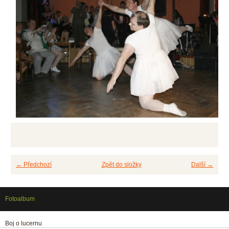
← Předchozí
Zpět do složky
Další →
Fotoalbum
Boj o lucernu