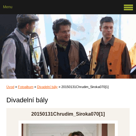
Menu
Úvod
»
Fotoalbum
»
Divadelní bály
»
20150131Chrudim_Siroka070[1]
Divadelní bály
20150131Chrudim_Siroka070[1]