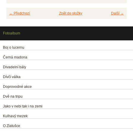
← Předchozí
Zpět do složky
Další →
Fotoalbum
Boj o lucernu
Černá madona
Divadelní bály
Dívčí válka
Doprovodné akce
Dvě na tripu
Jako v nebi tak i na zemi
Kulhavý mezek
O Zlatušce