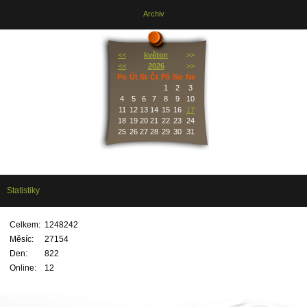
Archiv
<<
květen
>>
<<
2026
>>
Po
Út
St
Čt
Pá
So
Ne
1
2
3
4
5
6
7
8
9
10
11
12
13
14
15
16
17
18
19
20
21
22
23
24
25
26
27
28
29
30
31
Statistiky
Celkem:
1248242
Měsíc:
27154
Den:
822
Online:
12