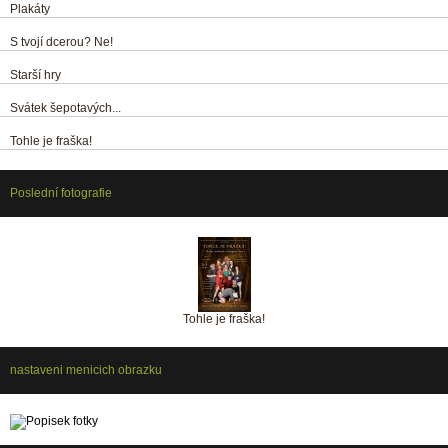
Plakáty
S tvojí dcerou? Ne!
Starší hry
Svátek šepotavých...
Tohle je fraška!
Poslední fotografie
Tohle je fraška!
nastaveni menicich obrazku