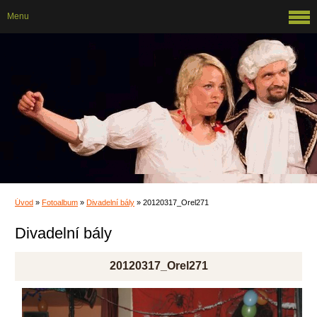
Menu
Úvod
»
Fotoalbum
»
Divadelní bály
»
20120317_Orel271
Divadelní bály
20120317_Orel271