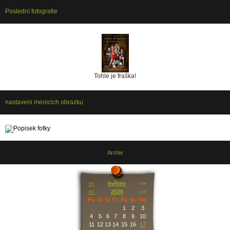
Poslední fotografie
Tohle je fraška!
nastaveni menicich obrazku
Archiv
<<
květen
>>
<<
2026
>>
Po
Út
St
Čt
Pá
So
Ne
1
2
3
4
5
6
7
8
9
10
11
12
13
14
15
16
17