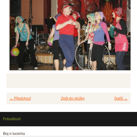
← Předchozí
Zpět do složky
Další →
Fotoalbum
Boj o lucernu