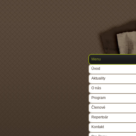
Menu
Úvod
Aktuality
O nás
Program
Členové
Repertoár
Kontakt