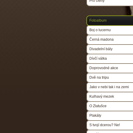
Pro členy
Fotoalbum
Boj o lucernu
Černá madona
Divadelní bály
Dívčí válka
Doprovodné akce
Dvě na tripu
Jako v nebi tak i na zemi
Kulhavý mezek
O Zlatušce
Plakáty
S tvojí dcerou? Ne!