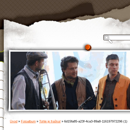
Úvod
»
Fotoalbum
»
Tohle je fraška!
»
6d15fa85-a23f-4ca3-89a8-116197972296 (1)