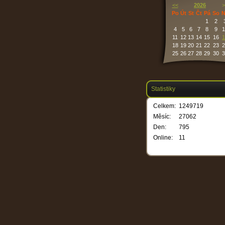
<<
2026
>
Po
Út
St
Čt
Pá
So
N
1
2
4
5
6
7
8
9
1
11
12
13
14
15
16
1
18
19
20
21
22
23
2
25
26
27
28
29
30
3
Statistiky
Celkem:
1249719
Měsíc:
27062
Den:
795
Online:
11