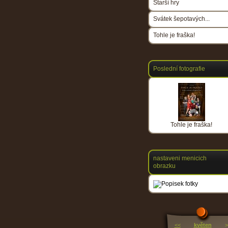
Starší hry
Svátek šepotavých...
Tohle je fraška!
Poslední fotografie
Tohle je fraška!
nastaveni menicich
obrazku
<<
květen
>