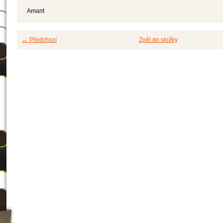
Amant
← Předchozí
Zpět do složky
>