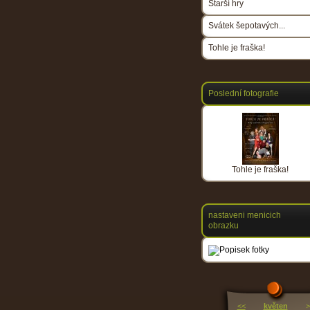
Starší hry
Svátek šepotavých...
Tohle je fraška!
Poslední fotografie
Tohle je fraška!
nastaveni menicich
obrazku
<<
květen
>