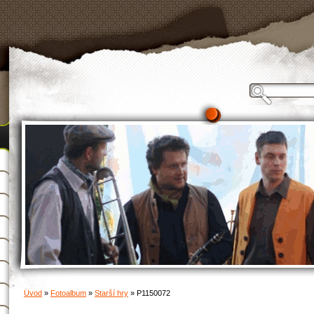
Úvod
»
Fotoalbum
»
Starší hry
»
P1150072