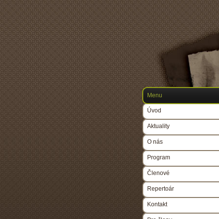
Menu
Úvod
Aktuality
O nás
Program
Členové
Repertoár
Kontakt