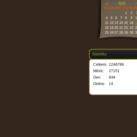
<<
2026
>
Po
Út
St
Čt
Pá
So
N
1
2
4
5
6
7
8
9
1
11
12
13
14
15
16
1
18
19
20
21
22
23
2
25
26
27
28
29
30
3
Statistiky
Celkem:
1248796
Měsíc:
27151
Den:
849
Online:
14