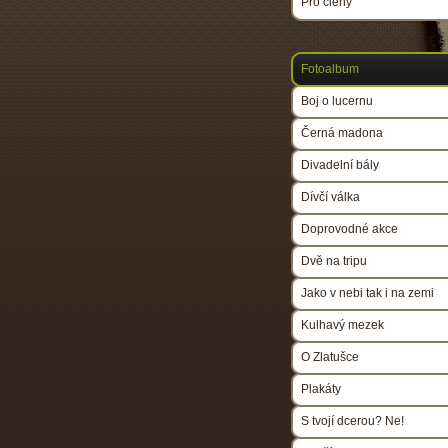
Pro členy
Fotoalbum
Boj o lucernu
Černá madona
Divadelní bály
Dívčí válka
Doprovodné akce
Dvě na tripu
Jako v nebi tak i na zemi
Kulhavý mezek
O Zlatušce
Plakáty
S tvojí dcerou? Ne!