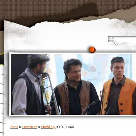
Úvod
»
Fotoalbum
»
Starší hry
»
P1150064