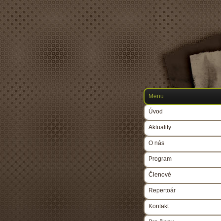
Menu
Úvod
Aktuality
O nás
Program
Členové
Repertoár
Kontakt