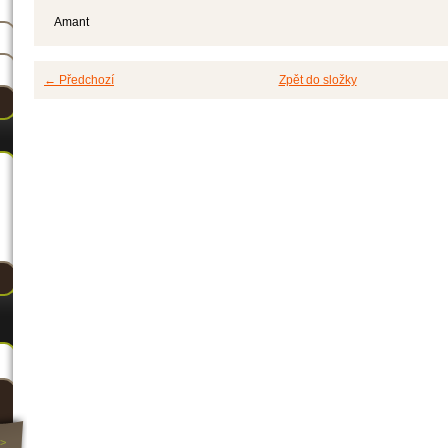
Amant
← Předchozí
Zpět do složky
>