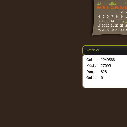
<<
2026
>
Po
Út
St
Čt
Pá
So
N
1
2
4
5
6
7
8
9
1
11
12
13
14
15
16
1
18
19
20
21
22
23
2
25
26
27
28
29
30
3
Statistiky
Celkem:
1249566
Měsíc:
27095
Den:
828
Online:
6