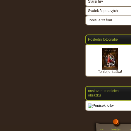
Starší hry
Svátek šepotavých...
Tohle je fraška!
Poslední fotografie
Tohle je fraška!
nastaveni menicich
obrazku
<<
květen
>