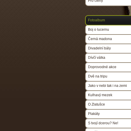
Pro členy
Fotoalbum
Boj o lucernu
Černá madona
Divadelní bály
Dívčí válka
Doprovodné akce
Dvě na tripu
Jako v nebi tak i na zemi
Kulhavý mezek
O Zlatušce
Plakáty
S tvojí dcerou? Ne!