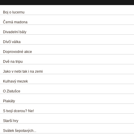
Boj o lucernu
Černá madona
Divadelní bály
Dívčí válka
Doprovodné akce
Dvě na tripu
Jako v nebi tak i na zemi
Kulhavý mezek
O Zlatušce
Plakáty
S tvojí dcerou? Ne!
Starší hry
Svátek šepotavých...