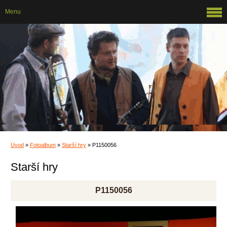
Menu
Úvod
»
Fotoalbum
»
Starší hry
»
P1150056
Starší hry
P1150056