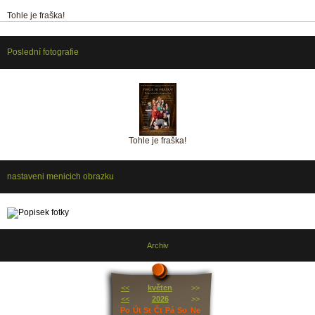
Tohle je fraška!
Poslední fotografie
Tohle je fraška!
nastaveni menicich obrazku
Archiv
<<
květen
>>
<<
2026
>>
Po
Út
St
Čt
Pá
So
Ne