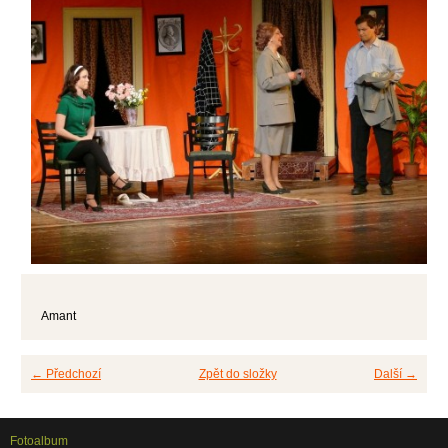
Amant
← Předchozí
Zpět do složky
Další →
Fotoalbum