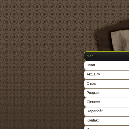
Menu
Úvod
Aktuality
O nás
Program
Členové
Repertoár
Kontakt