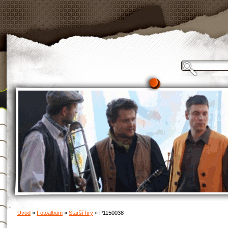
Úvod
»
Fotoalbum
»
Starší hry
»
P1150038