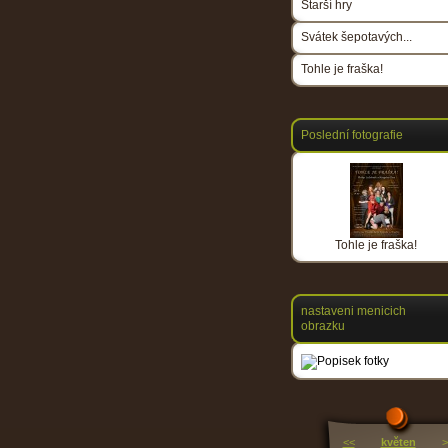
Starší hry
Svátek šepotavých...
Tohle je fraška!
Poslední fotografie
Tohle je fraška!
nastaveni menicich
obrazku
<<
květen
>