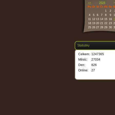
<<
2026
>
Po
Út
St
Čt
Pá
So
N
1
2
4
5
6
7
8
9
1
11
12
13
14
15
16
1
18
19
20
21
22
23
2
25
26
27
28
29
30
3
Statistiky
Celkem:
1247365
Měsíc:
27034
Den:
826
Online:
27