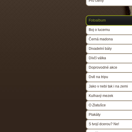
Pro členy
Fotoalbum
Boj o lucernu
Černá madona
Divadelní bály
Dívčí válka
Doprovodné akce
Dvě na tripu
Jako v nebi tak i na zemi
Kulhavý mezek
O Zlatušce
Plakáty
S tvojí dcerou? Ne!