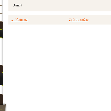
Amant
← Předchozí
Zpět do složky
>