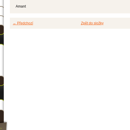
Amant
← Předchozí
Zpět do složky
>