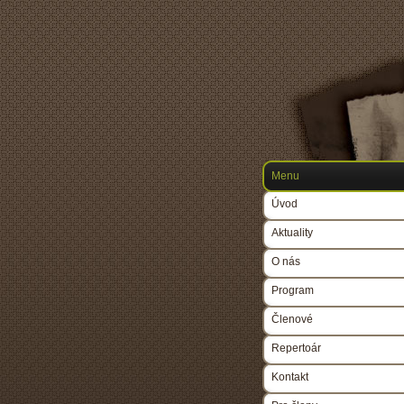
Menu
Úvod
Aktuality
O nás
Program
Členové
Repertoár
Kontakt