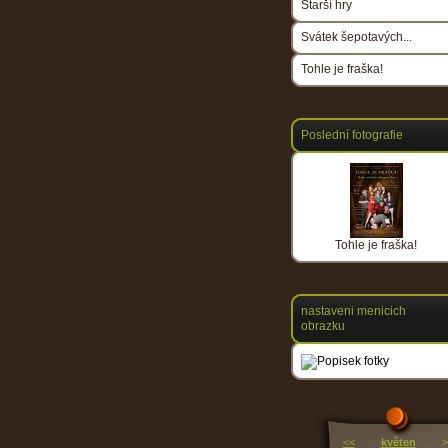
Starší hry
Svátek šepotavých...
Tohle je fraška!
Poslední fotografie
Tohle je fraška!
nastaveni menicich
obrazku
<<
květen
>