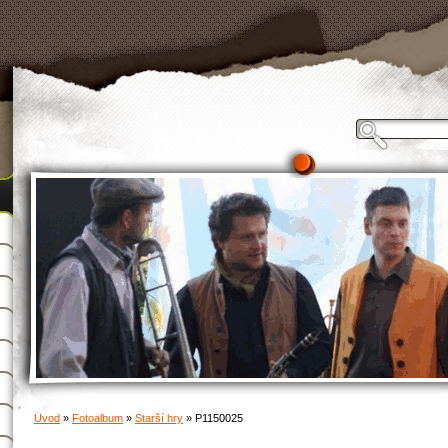
Úvod
»
Fotoalbum
»
Starší hry
»
P1150025