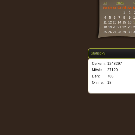
<<
2026
>
Po
Út
St
Čt
Pá
So
N
1
2
4
5
6
7
8
9
1
11
12
13
14
15
16
1
18
19
20
21
22
23
2
25
26
27
28
29
30
3
Statistiky
Celkem:
1248297
Měsíc:
27120
Den:
788
Online:
18