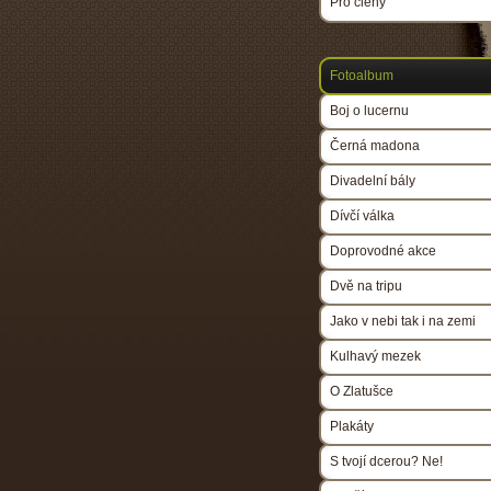
Pro členy
Fotoalbum
Boj o lucernu
Černá madona
Divadelní bály
Dívčí válka
Doprovodné akce
Dvě na tripu
Jako v nebi tak i na zemi
Kulhavý mezek
O Zlatušce
Plakáty
S tvojí dcerou? Ne!