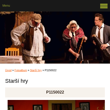
Menu
Úvod
»
Fotoalbum
»
Starší hry
»
P1150022
Starší hry
P1150022