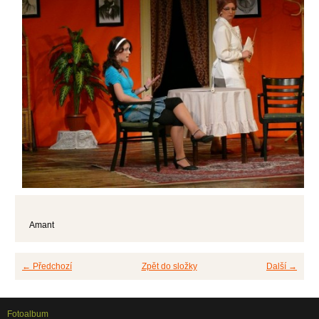
Amant
← Předchozí
Zpět do složky
Další →
Fotoalbum