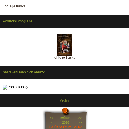
Tohle je fraška!
Poslední fotografie
Tohle je fraška!
nastaveni menicich obrazku
Archiv
<<
květen
>>
<<
2026
>>
Po
Út
St
Čt
Pá
So
Ne