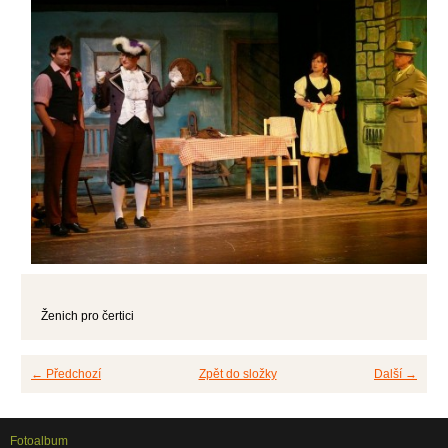
Ženich pro čertici
← Předchozí
Zpět do složky
Další →
Fotoalbum