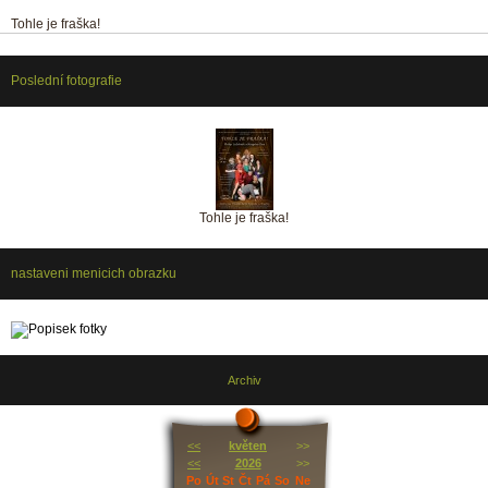
Tohle je fraška!
Poslední fotografie
Tohle je fraška!
nastaveni menicich obrazku
Archiv
<<
květen
>>
<<
2026
>>
Po
Út
St
Čt
Pá
So
Ne