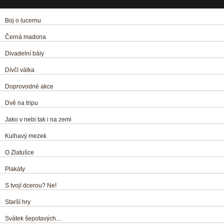
Boj o lucernu
Černá madona
Divadelní bály
Dívčí válka
Doprovodné akce
Dvě na tripu
Jako v nebi tak i na zemi
Kulhavý mezek
O Zlatušce
Plakáty
S tvojí dcerou? Ne!
Starší hry
Svátek šepotavých...