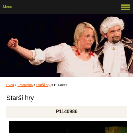
Menu
Úvod
»
Fotoalbum
»
Starší hry
»
P1140986
Starší hry
P1140986