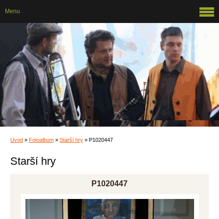
Menu
Úvod
»
Fotoalbum
»
Starší hry
»
P1020447
Starší hry
P1020447