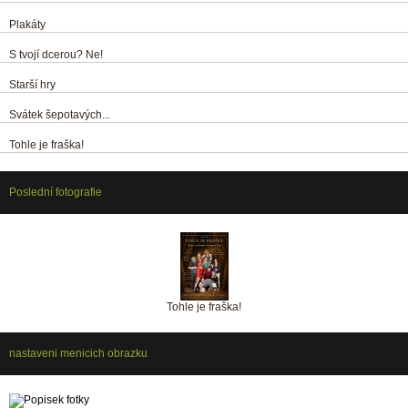
Plakáty
S tvojí dcerou? Ne!
Starší hry
Svátek šepotavých...
Tohle je fraška!
Poslední fotografie
Tohle je fraška!
nastaveni menicich obrazku