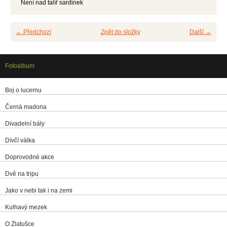
Není nad talíř sardinek
← Předchozí
Zpět do složky
Další →
Fotoalbum
Boj o lucernu
Černá madona
Divadelní bály
Dívčí válka
Doprovodné akce
Dvě na tripu
Jako v nebi tak i na zemi
Kulhavý mezek
O Zlatušce