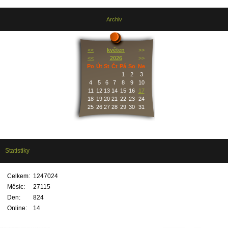
Archiv
<<
květen
>>
<<
2026
>>
Po
Út
St
Čt
Pá
So
Ne
1
2
3
4
5
6
7
8
9
10
11
12
13
14
15
16
17
18
19
20
21
22
23
24
25
26
27
28
29
30
31
Statistiky
Celkem:
1247024
Měsíc:
27115
Den:
824
Online:
14