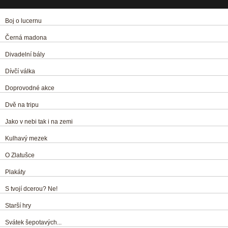
Boj o lucernu
Černá madona
Divadelní bály
Dívčí válka
Doprovodné akce
Dvě na tripu
Jako v nebi tak i na zemi
Kulhavý mezek
O Zlatušce
Plakáty
S tvojí dcerou? Ne!
Starší hry
Svátek šepotavých...