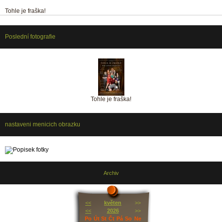
Tohle je fraška!
Poslední fotografie
Tohle je fraška!
nastaveni menicich obrazku
Archiv
<<
květen
>>
<<
2026
>>
Po
Út
St
Čt
Pá
So
Ne