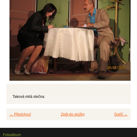
Taková milá slečna
← Předchozí
Zpět do složky
Další →
Fotoalbum