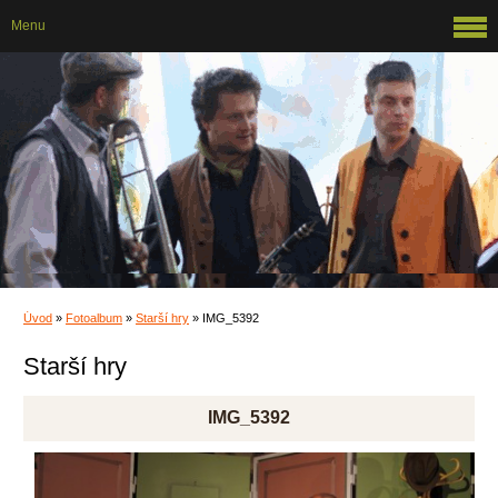
Menu
Úvod
»
Fotoalbum
»
Starší hry
»
IMG_5392
Starší hry
IMG_5392