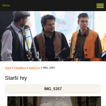
Menu
Úvod
»
Fotoalbum
»
Starší hry
»
IMG_5357
Starší hry
IMG_5357