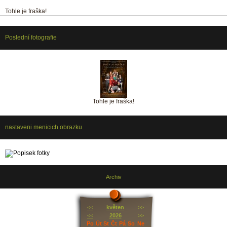
Tohle je fraška!
Poslední fotografie
Tohle je fraška!
nastaveni menicich obrazku
Archiv
<<
květen
>>
<<
2026
>>
Po
Út
St
Čt
Pá
So
Ne