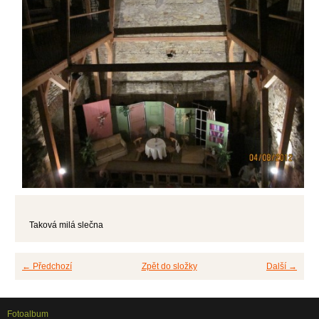
Taková milá slečna
← Předchozí
Zpět do složky
Další →
Fotoalbum