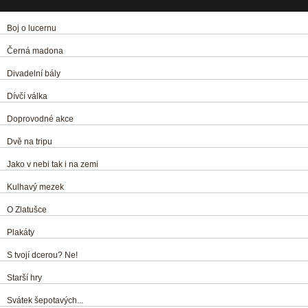
Boj o lucernu
Černá madona
Divadelní bály
Dívčí válka
Doprovodné akce
Dvě na tripu
Jako v nebi tak i na zemi
Kulhavý mezek
O Zlatušce
Plakáty
S tvojí dcerou? Ne!
Starší hry
Svátek šepotavých...