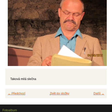
Taková milá slečna
← Předchozí
Zpět do složky
Další →
Fotoalbum