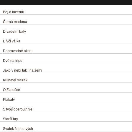
Boj o lucernu
Černá madona
Divadelní bály
Dívčí válka
Doprovodné akce
Dvě na tripu
Jako v nebi tak i na zemi
Kulhavý mezek
O Zlatušce
Plakáty
S tvojí dcerou? Ne!
Starší hry
Svátek šepotavých...