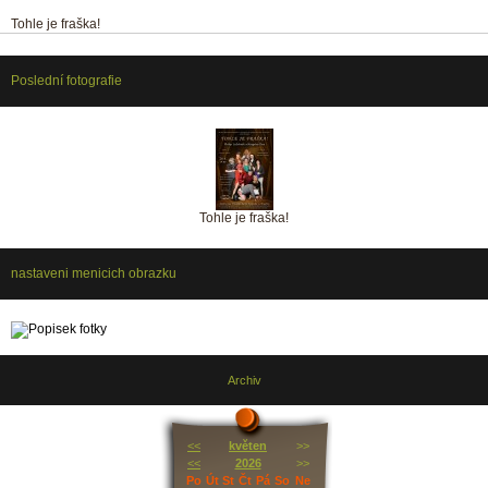
Tohle je fraška!
Poslední fotografie
Tohle je fraška!
nastaveni menicich obrazku
Archiv
<<
květen
>>
<<
2026
>>
Po
Út
St
Čt
Pá
So
Ne