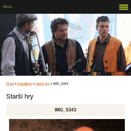
Menu
Úvod
»
Fotoalbum
»
Starší hry
»
IMG_5343
Starší hry
IMG_5343