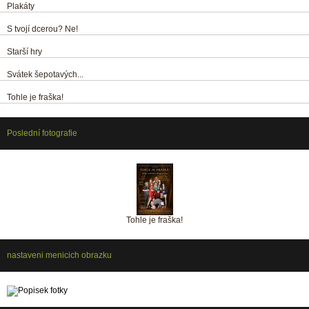
Plakáty
S tvojí dcerou? Ne!
Starší hry
Svátek šepotavých...
Tohle je fraška!
Poslední fotografie
Tohle je fraška!
nastaveni menicich obrazku