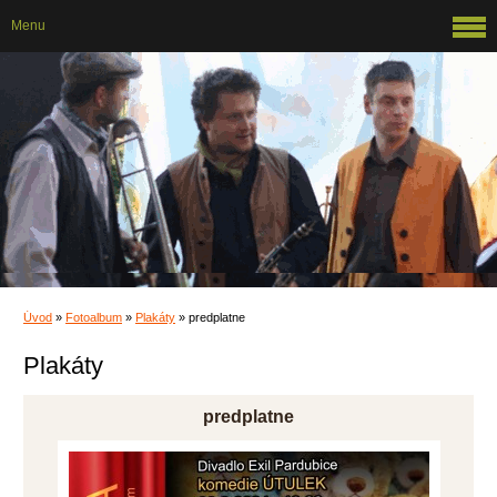
Menu
Úvod
»
Fotoalbum
»
Plakáty
»
predplatne
Plakáty
predplatne