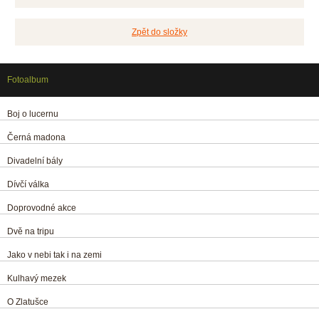
Zpět do složky
Fotoalbum
Boj o lucernu
Černá madona
Divadelní bály
Dívčí válka
Doprovodné akce
Dvě na tripu
Jako v nebi tak i na zemi
Kulhavý mezek
O Zlatušce