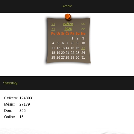
Archiv
<<
květen
>>
<<
2026
>>
Po
Út
St
Čt
Pá
So
Ne
1
2
3
4
5
6
7
8
9
10
11
12
13
14
15
16
17
18
19
20
21
22
23
24
25
26
27
28
29
30
31
Statistiky
Celkem:
1248031
Měsíc:
27179
Den:
855
Online:
15