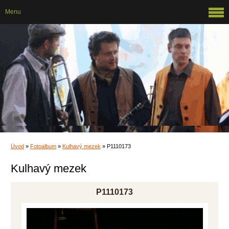
Menu
Úvod
»
Fotoalbum
»
Kulhavý mezek
»
P1110173
Kulhavý mezek
P1110173