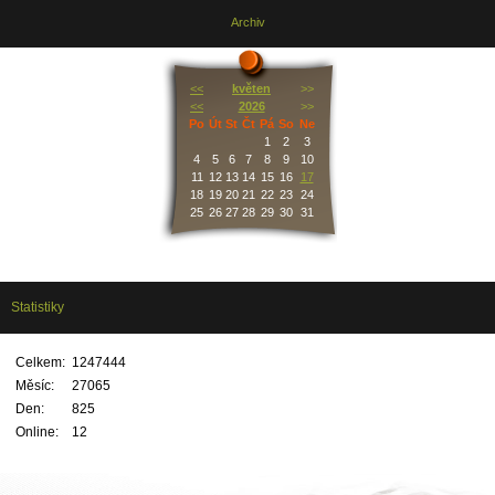
Archiv
<<
květen
>>
<<
2026
>>
Po
Út
St
Čt
Pá
So
Ne
1
2
3
4
5
6
7
8
9
10
11
12
13
14
15
16
17
18
19
20
21
22
23
24
25
26
27
28
29
30
31
Statistiky
Celkem:
1247444
Měsíc:
27065
Den:
825
Online:
12