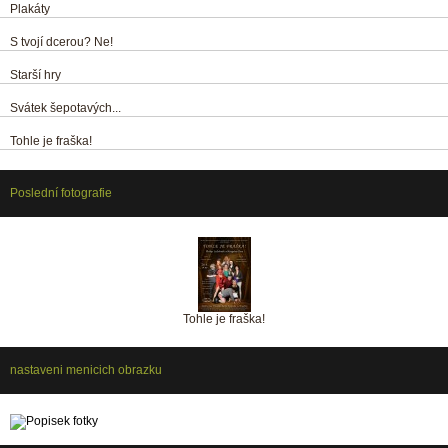
Plakáty
S tvojí dcerou? Ne!
Starší hry
Svátek šepotavých...
Tohle je fraška!
Poslední fotografie
Tohle je fraška!
nastaveni menicich obrazku