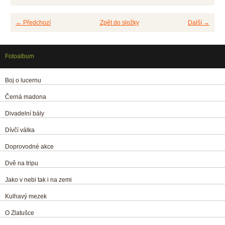
← Předchozí
Zpět do složky
Další →
Fotoalbum
Boj o lucernu
Černá madona
Divadelní bály
Dívčí válka
Doprovodné akce
Dvě na tripu
Jako v nebi tak i na zemi
Kulhavý mezek
O Zlatušce