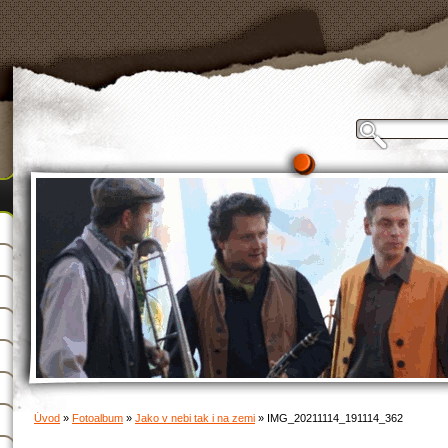
Úvod
»
Fotoalbum
»
Jako v nebi tak i na zemi
»
IMG_20211114_191114_362