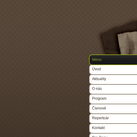
Menu
Úvod
Aktuality
O nás
Program
Členové
Repertoár
Kontakt