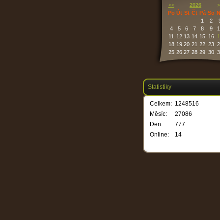
<<
2026
>
Po
Út
St
Čt
Pá
So
N
1
2
4
5
6
7
8
9
1
11
12
13
14
15
16
1
18
19
20
21
22
23
2
25
26
27
28
29
30
3
Statistiky
Celkem:
1248516
Měsíc:
27086
Den:
777
Online:
14