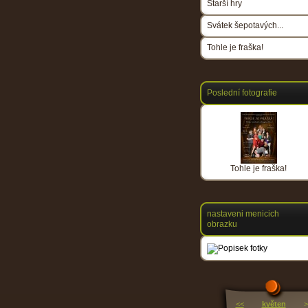
Starší hry
Svátek šepotavých...
Tohle je fraška!
Poslední fotografie
Tohle je fraška!
nastaveni menicich
obrazku
<<
květen
>