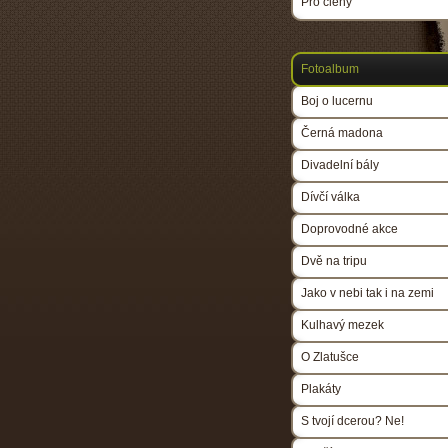
Pro členy
Fotoalbum
Boj o lucernu
Černá madona
Divadelní bály
Dívčí válka
Doprovodné akce
Dvě na tripu
Jako v nebi tak i na zemi
Kulhavý mezek
O Zlatušce
Plakáty
S tvojí dcerou? Ne!