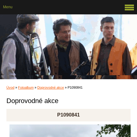
Menu
Úvod
»
Fotoalbum
»
Doprovodné akce
»
P1090841
Doprovodné akce
P1090841