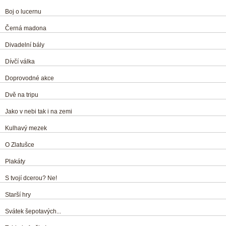
Boj o lucernu
Černá madona
Divadelní bály
Dívčí válka
Doprovodné akce
Dvě na tripu
Jako v nebi tak i na zemi
Kulhavý mezek
O Zlatušce
Plakáty
S tvojí dcerou? Ne!
Starší hry
Svátek šepotavých...