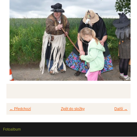
← Předchozí
Zpět do složky
Další →
Fotoalbum