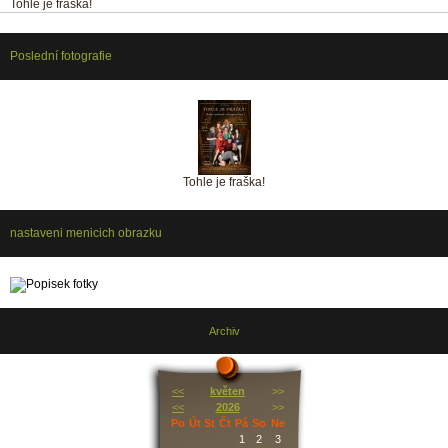
Tohle je fraška!
Poslední fotografie
Tohle je fraška!
nastaveni menicich obrazku
Archiv
<<
květen
>>
<<
2026
>>
Po
Út
St
Čt
Pá
So
Ne
1
2
3