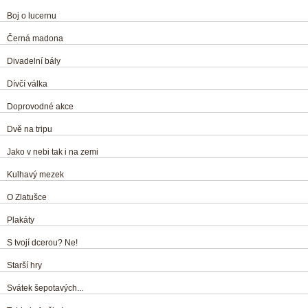
Boj o lucernu
Černá madona
Divadelní bály
Dívčí válka
Doprovodné akce
Dvě na tripu
Jako v nebi tak i na zemi
Kulhavý mezek
O Zlatušce
Plakáty
S tvojí dcerou? Ne!
Starší hry
Svátek šepotavých...