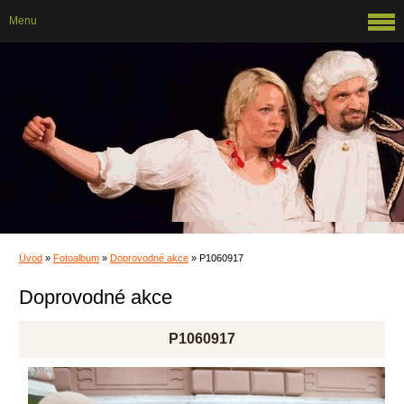
Menu
Úvod
»
Fotoalbum
»
Doprovodné akce
»
P1060917
Doprovodné akce
P1060917