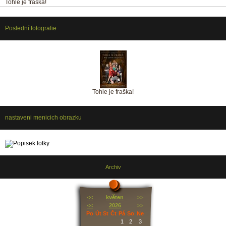
Tohle je fraška!
Poslední fotografie
Tohle je fraška!
nastaveni menicich obrazku
Archiv
<<
květen
>>
<<
2026
>>
Po
Út
St
Čt
Pá
So
Ne
1
2
3