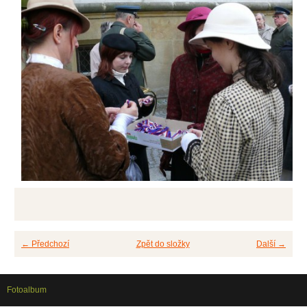
← Předchozí
Zpět do složky
Další →
Fotoalbum