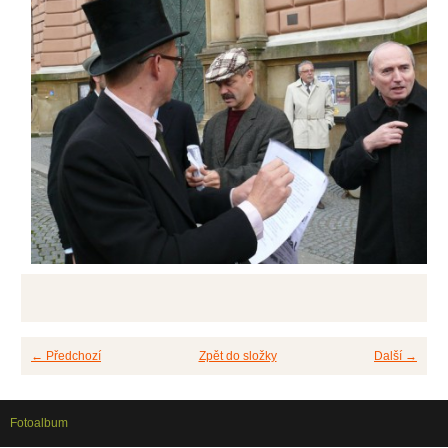
← Předchozí
Zpět do složky
Další →
Fotoalbum