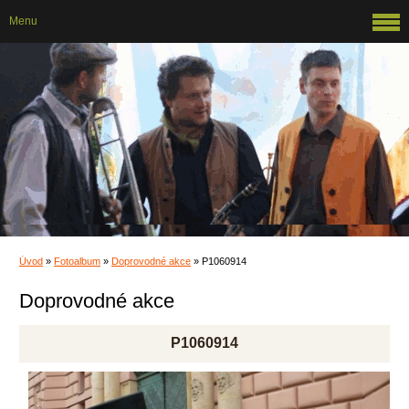
Menu
Úvod
»
Fotoalbum
»
Doprovodné akce
»
P1060914
Doprovodné akce
P1060914