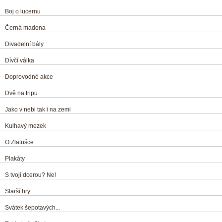
Boj o lucernu
Černá madona
Divadelní bály
Dívčí válka
Doprovodné akce
Dvě na tripu
Jako v nebi tak i na zemi
Kulhavý mezek
O Zlatušce
Plakáty
S tvojí dcerou? Ne!
Starší hry
Svátek šepotavých...