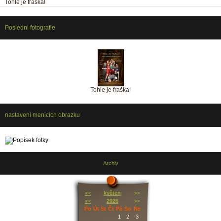
Tohle je fraška!
Poslední fotografie
Tohle je fraška!
nastaveni menicich obrazku
Archiv
<<
květen
>>
<<
2026
>>
Po
Út
St
Čt
Pá
So
Ne
1
2
3