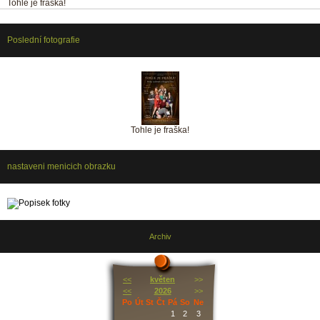
Tohle je fraška!
Poslední fotografie
Tohle je fraška!
nastaveni menicich obrazku
Archiv
<<
květen
>>
<<
2026
>>
Po
Út
St
Čt
Pá
So
Ne
1
2
3