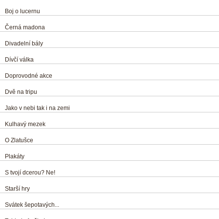
Boj o lucernu
Černá madona
Divadelní bály
Dívčí válka
Doprovodné akce
Dvě na tripu
Jako v nebi tak i na zemi
Kulhavý mezek
O Zlatušce
Plakáty
S tvojí dcerou? Ne!
Starší hry
Svátek šepotavých...