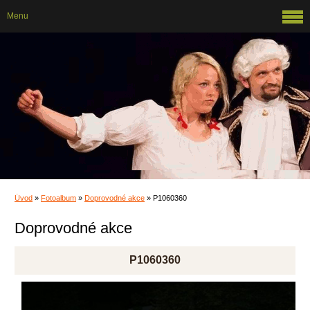
Menu
Úvod
»
Fotoalbum
»
Doprovodné akce
»
P1060360
Doprovodné akce
P1060360