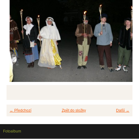
← Předchozí
Zpět do složky
Další →
Fotoalbum