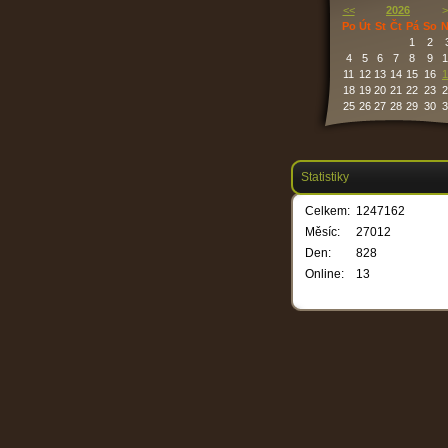
<<
2026
>
Po
Út
St
Čt
Pá
So
N
1
2
4
5
6
7
8
9
1
11
12
13
14
15
16
1
18
19
20
21
22
23
2
25
26
27
28
29
30
3
Statistiky
Celkem:
1247162
Měsíc:
27012
Den:
828
Online:
13