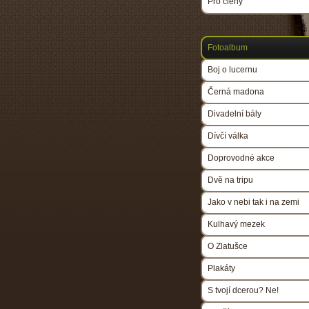
Pro členy
Fotoalbum
Boj o lucernu
Černá madona
Divadelní bály
Dívčí válka
Doprovodné akce
Dvě na tripu
Jako v nebi tak i na zemi
Kulhavý mezek
O Zlatušce
Plakáty
S tvojí dcerou? Ne!