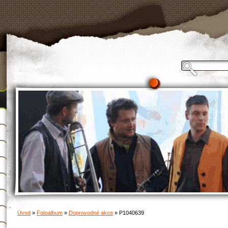
Úvod
»
Fotoalbum
»
Doprovodné akce
»
P1040639