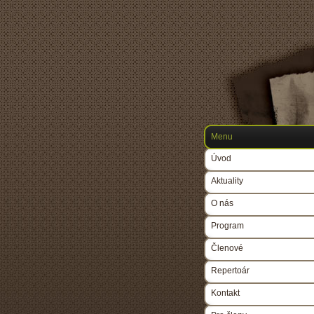
Menu
Úvod
Aktuality
O nás
Program
Členové
Repertoár
Kontakt