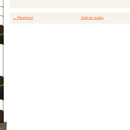
← Předchozí
Zpět do složky
>