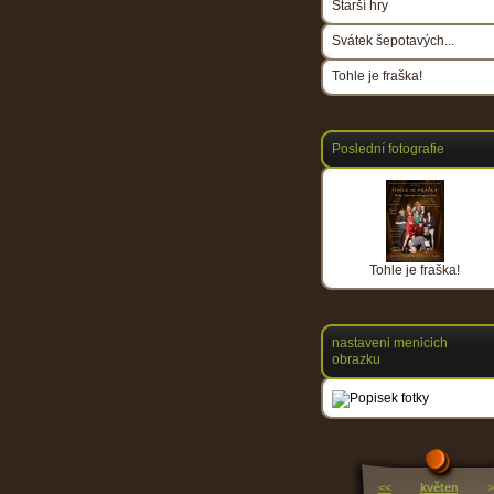
Starší hry
Svátek šepotavých...
Tohle je fraška!
Poslední fotografie
Tohle je fraška!
nastaveni menicich
obrazku
<<
květen
>