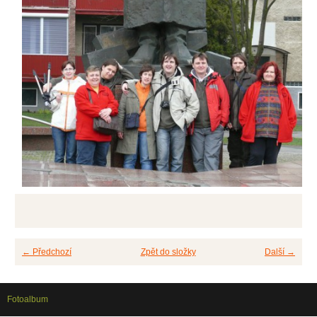
← Předchozí
Zpět do složky
Další →
Fotoalbum