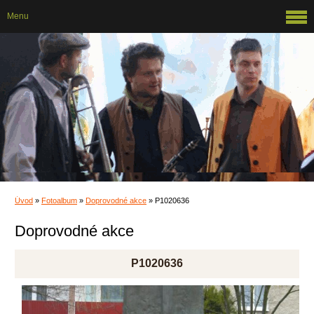
Menu
Úvod
»
Fotoalbum
»
Doprovodné akce
»
P1020636
Doprovodné akce
P1020636