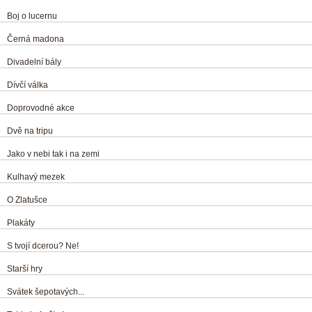
Boj o lucernu
Černá madona
Divadelní bály
Dívčí válka
Doprovodné akce
Dvě na tripu
Jako v nebi tak i na zemi
Kulhavý mezek
O Zlatušce
Plakáty
S tvojí dcerou? Ne!
Starší hry
Svátek šepotavých...