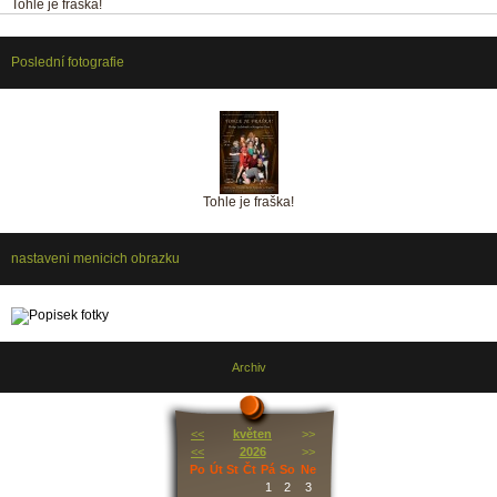
Tohle je fraška!
Poslední fotografie
Tohle je fraška!
nastaveni menicich obrazku
Archiv
<<
květen
>>
<<
2026
>>
Po
Út
St
Čt
Pá
So
Ne
1
2
3