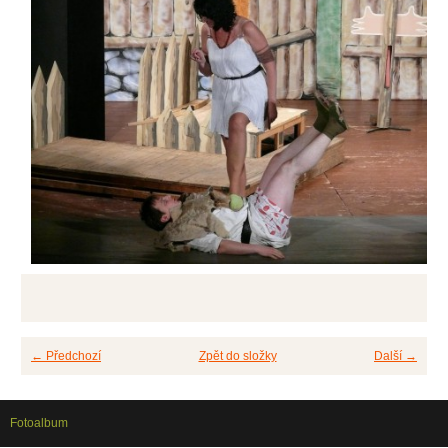
← Předchozí
Zpět do složky
Další →
Fotoalbum