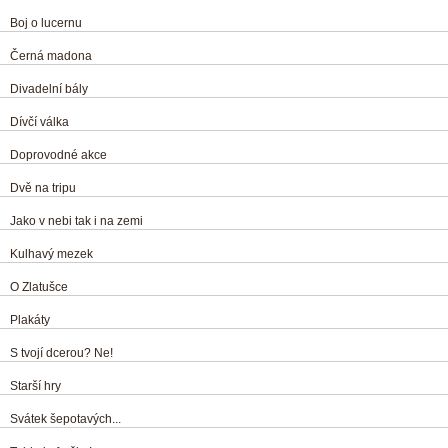
Boj o lucernu
Černá madona
Divadelní bály
Dívčí válka
Doprovodné akce
Dvě na tripu
Jako v nebi tak i na zemi
Kulhavý mezek
O Zlatušce
Plakáty
S tvojí dcerou? Ne!
Starší hry
Svátek šepotavých...