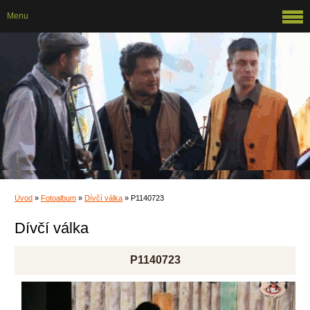
Menu
Úvod
»
Fotoalbum
»
Dívčí válka
»
P1140723
Dívčí válka
P1140723