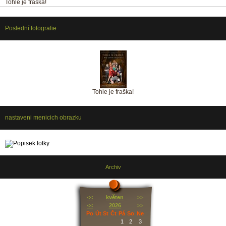
Tohle je fraška!
Poslední fotografie
Tohle je fraška!
nastaveni menicich obrazku
Archiv
<<
květen
>>
<<
2026
>>
Po
Út
St
Čt
Pá
So
Ne
1
2
3