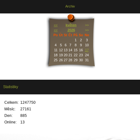
Archiv
<<
květen
>>
<<
2026
>>
Po
Út
St
Čt
Pá
So
Ne
1
2
3
4
5
6
7
8
9
10
11
12
13
14
15
16
17
18
19
20
21
22
23
24
25
26
27
28
29
30
31
Statistiky
Celkem:
1247750
Měsíc:
27161
Den:
885
Online:
13