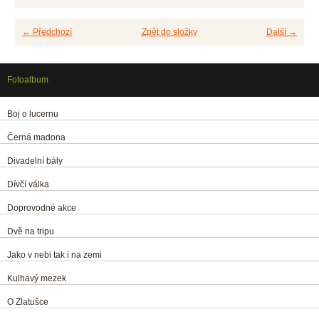
← Předchozí
Zpět do složky
Další →
Fotoalbum
Boj o lucernu
Černá madona
Divadelní bály
Dívčí válka
Doprovodné akce
Dvě na tripu
Jako v nebi tak i na zemi
Kulhavý mezek
O Zlatušce