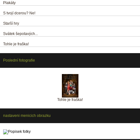
Plakáty
S tvojí dcerou? Ne!
Starší hry
Svátek šepotavých...
Tohle je fraška!
Poslední fotografie
Tohle je fraška!
nastaveni menicich obrazku