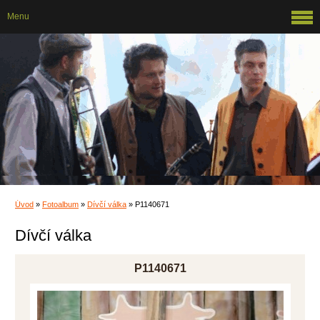
Menu
Úvod
»
Fotoalbum
»
Dívčí válka
»
P1140671
Dívčí válka
P1140671