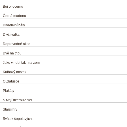
Boj o lucernu
Černá madona
Divadelní bály
Dívčí válka
Doprovodné akce
Dvě na tripu
Jako v nebi tak i na zemi
Kulhavý mezek
O Zlatušce
Plakáty
S tvojí dcerou? Ne!
Starší hry
Svátek šepotavých...