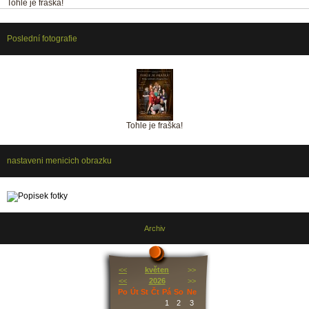
Tohle je fraška!
Poslední fotografie
Tohle je fraška!
nastaveni menicich obrazku
Archiv
<<
květen
>>
<<
2026
>>
Po
Út
St
Čt
Pá
So
Ne
1
2
3