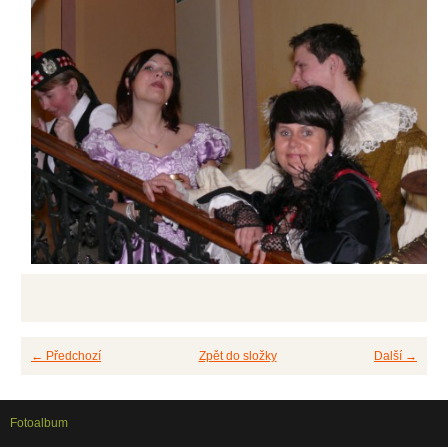
← Předchozí
Zpět do složky
Další →
Fotoalbum