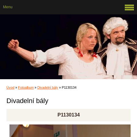
Menu
Úvod
»
Fotoalbum
»
Divadelní bály
»
P1130134
Divadelní bály
P1130134