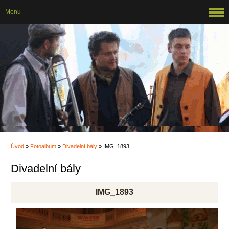
Menu
Úvod
»
Fotoalbum
»
Divadelní bály
»
IMG_1893
Divadelní bály
IMG_1893