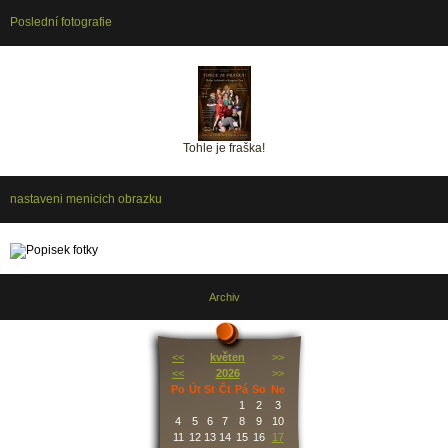
Poslední fotografie
Tohle je fraška!
nastaveni menicich obrazku
Archiv
<<
květen
>>
<<
2026
>>
Po
Út
St
Čt
Pá
So
Ne
1
2
3
4
5
6
7
8
9
10
11
12
13
14
15
16
17