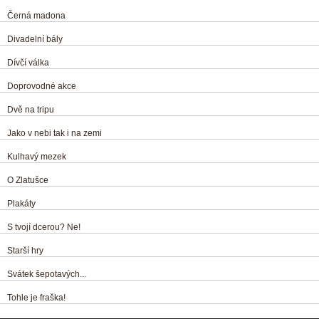
Černá madona
Divadelní bály
Dívčí válka
Doprovodné akce
Dvě na tripu
Jako v nebi tak i na zemi
Kulhavý mezek
O Zlatušce
Plakáty
S tvojí dcerou? Ne!
Starší hry
Svátek šepotavých...
Tohle je fraška!