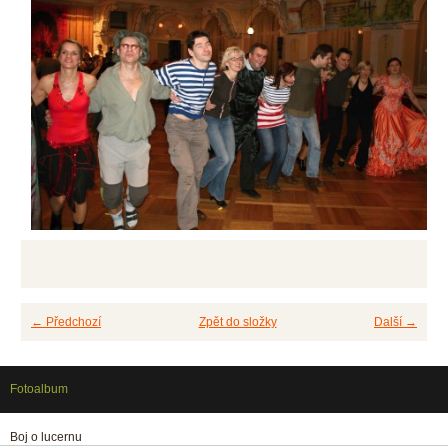
← Předchozí
Zpět do složky
Další →
Fotoalbum
Boj o lucernu