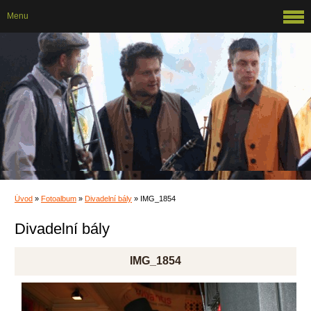
Menu
Úvod
»
Fotoalbum
»
Divadelní bály
»
IMG_1854
Divadelní bály
IMG_1854