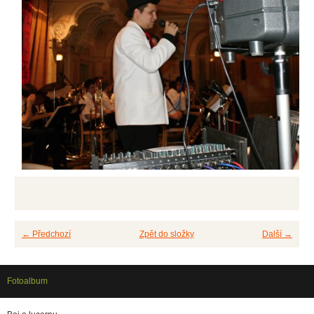
← Předchozí
Zpět do složky
Další →
Fotoalbum