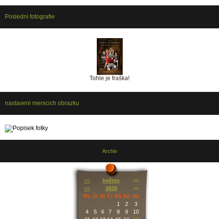
Poslední fotografie
Tohle je fraška!
nastaveni menicich obrazku
Archiv
<<
květen
>>
<<
2026
>>
Po
Út
St
Čt
Pá
So
Ne
1
2
3
4
5
6
7
8
9
10