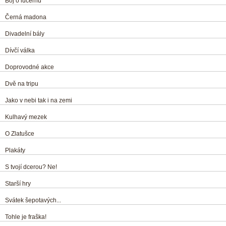
Boj o lucernu
Černá madona
Divadelní bály
Dívčí válka
Doprovodné akce
Dvě na tripu
Jako v nebi tak i na zemi
Kulhavý mezek
O Zlatušce
Plakáty
S tvojí dcerou? Ne!
Starší hry
Svátek šepotavých...
Tohle je fraška!