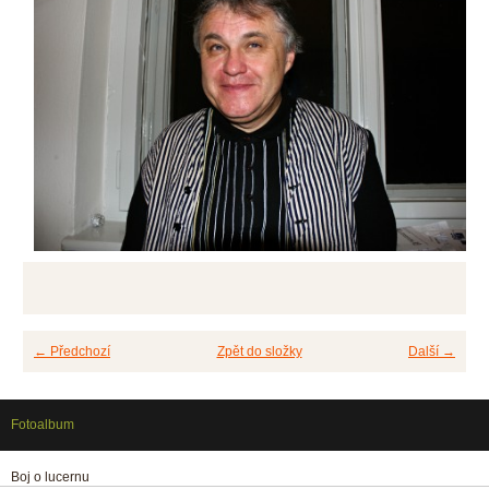
← Předchozí
Zpět do složky
Další →
Fotoalbum
Boj o lucernu