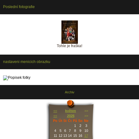
Poslední fotografie
Tohle je fraška!
nastaveni menicich obrazku
Archiv
<<
květen
>>
<<
2026
>>
Po
Út
St
Čt
Pá
So
Ne
1
2
3
4
5
6
7
8
9
10
11
12
13
14
15
16
17