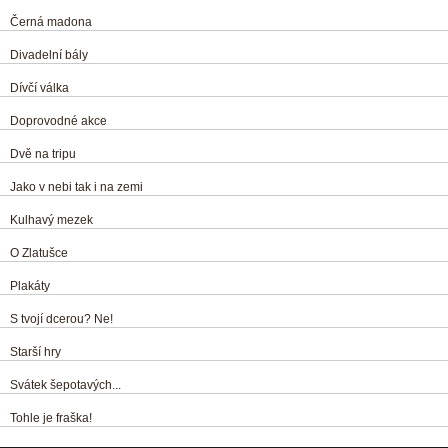
Černá madona
Divadelní bály
Dívčí válka
Doprovodné akce
Dvě na tripu
Jako v nebi tak i na zemi
Kulhavý mezek
O Zlatušce
Plakáty
S tvojí dcerou? Ne!
Starší hry
Svátek šepotavých...
Tohle je fraška!