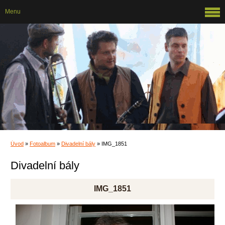
Menu
Úvod
»
Fotoalbum
»
Divadelní bály
»
IMG_1851
Divadelní bály
IMG_1851