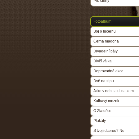
Pro členy
Fotoalbum
Boj o lucernu
Černá madona
Divadelní bály
Dívčí válka
Doprovodné akce
Dvě na tripu
Jako v nebi tak i na zemi
Kulhavý mezek
O Zlatušce
Plakáty
S tvojí dcerou? Ne!