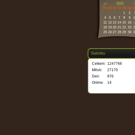
<<
2026
>
Po
Út
St
Čt
Pá
So
N
1
2
4
5
6
7
8
9
1
11
12
13
14
15
16
1
18
19
20
21
22
23
2
25
26
27
28
29
30
3
Statistiky
Celkem:
1247766
Měsíc:
27170
Den:
876
Online:
14