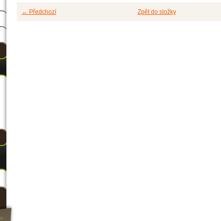
← Předchozí
Zpět do složky
>