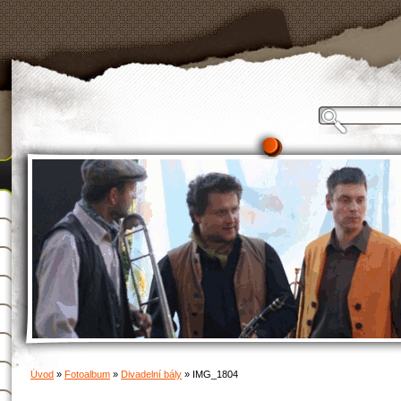
Úvod
»
Fotoalbum
»
Divadelní bály
»
IMG_1804