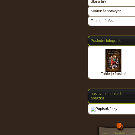
Starší hry
Svátek šepotavých...
Tohle je fraška!
Poslední fotografie
Tohle je fraška!
nastaveni menicich
obrazku
<<
květen
>