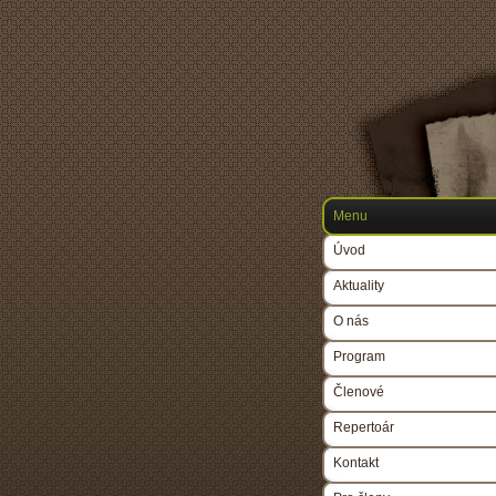
Menu
Úvod
Aktuality
O nás
Program
Členové
Repertoár
Kontakt