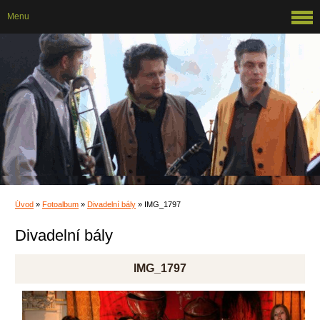
Menu
Úvod
»
Fotoalbum
»
Divadelní bály
»
IMG_1797
Divadelní bály
IMG_1797