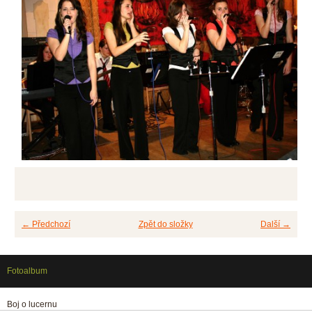
← Předchozí
Zpět do složky
Další →
Fotoalbum
Boj o lucernu