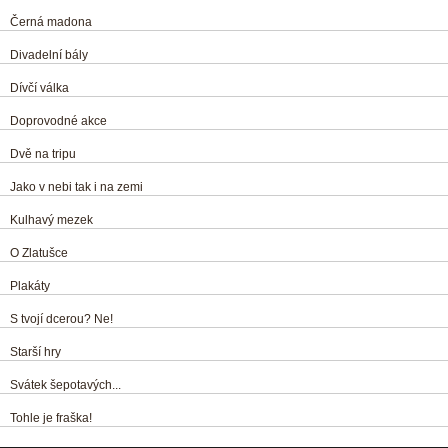
Černá madona
Divadelní bály
Dívčí válka
Doprovodné akce
Dvě na tripu
Jako v nebi tak i na zemi
Kulhavý mezek
O Zlatušce
Plakáty
S tvojí dcerou? Ne!
Starší hry
Svátek šepotavých...
Tohle je fraška!