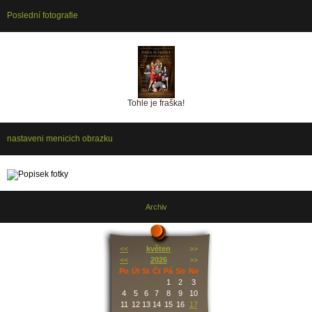
Poslední fotografie
Tohle je fraška!
nastaveni menicich obrazku
Archiv
<<
květen
>>
<<
2026
>>
Po
Út
St
Čt
Pá
So
Ne
1
2
3
4
5
6
7
8
9
10
11
12
13
14
15
16
17