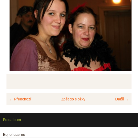
← Předchozí
Zpět do složky
Další →
Fotoalbum
Boj o lucernu