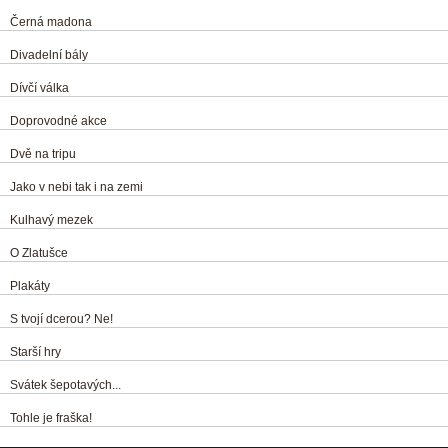
Černá madona
Divadelní bály
Dívčí válka
Doprovodné akce
Dvě na tripu
Jako v nebi tak i na zemi
Kulhavý mezek
O Zlatušce
Plakáty
S tvojí dcerou? Ne!
Starší hry
Svátek šepotavých...
Tohle je fraška!