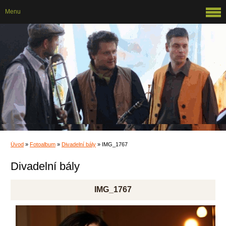
Menu
Úvod
»
Fotoalbum
»
Divadelní bály
»
IMG_1767
Divadelní bály
IMG_1767