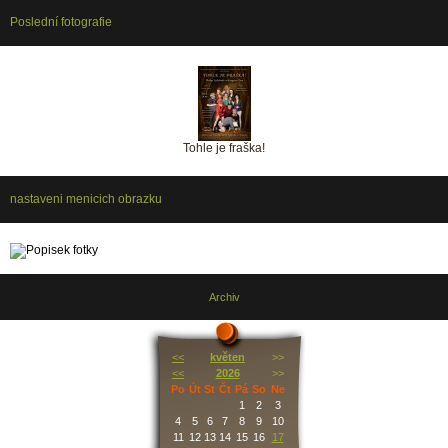
Poslední fotografie
Tohle je fraška!
nastaveni menicich obrazku
Archiv
<<
květen
>>
<<
2026
>>
Po
Út
St
Čt
Pá
So
Ne
1
2
3
4
5
6
7
8
9
10
11
12
13
14
15
16
17