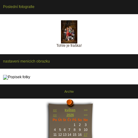
Poslední fotografie
Tohle je fraška!
nastaveni menicich obrazku
Archiv
<<
květen
>>
<<
2026
>>
Po
Út
St
Čt
Pá
So
Ne
1
2
3
4
5
6
7
8
9
10
11
12
13
14
15
16
17