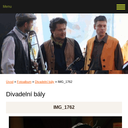
Menu
Úvod
»
Fotoalbum
»
Divadelní bály
»
IMG_1762
Divadelní bály
IMG_1762