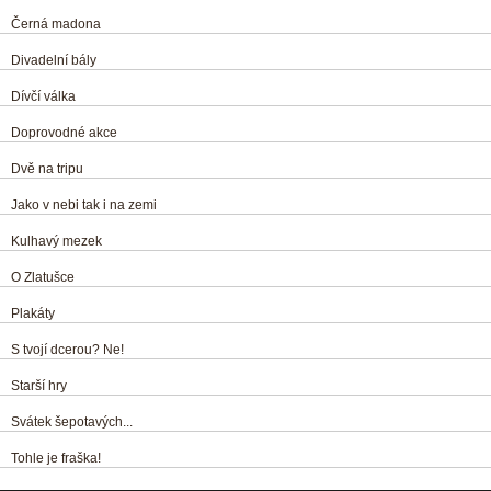
Černá madona
Divadelní bály
Dívčí válka
Doprovodné akce
Dvě na tripu
Jako v nebi tak i na zemi
Kulhavý mezek
O Zlatušce
Plakáty
S tvojí dcerou? Ne!
Starší hry
Svátek šepotavých...
Tohle je fraška!