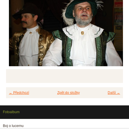
← Předchozí
Zpět do složky
Další →
Fotoalbum
Boj o lucernu