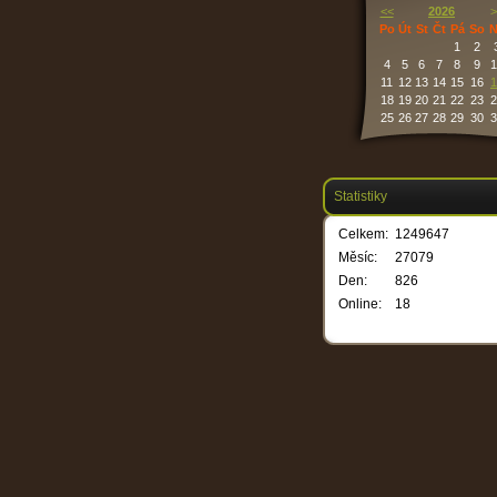
<<
2026
>
Po
Út
St
Čt
Pá
So
N
1
2
4
5
6
7
8
9
1
11
12
13
14
15
16
1
18
19
20
21
22
23
2
25
26
27
28
29
30
3
Statistiky
Celkem:
1249647
Měsíc:
27079
Den:
826
Online:
18