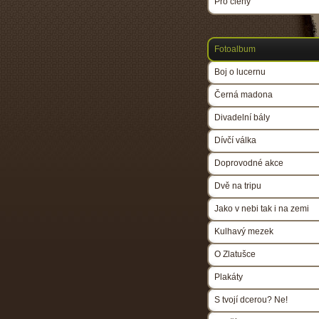
Pro členy
Fotoalbum
Boj o lucernu
Černá madona
Divadelní bály
Dívčí válka
Doprovodné akce
Dvě na tripu
Jako v nebi tak i na zemi
Kulhavý mezek
O Zlatušce
Plakáty
S tvojí dcerou? Ne!