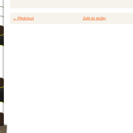
← Předchozí
Zpět do složky
>