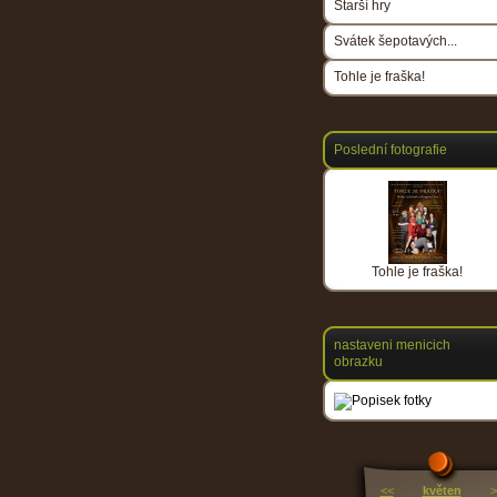
Starší hry
Svátek šepotavých...
Tohle je fraška!
Poslední fotografie
Tohle je fraška!
nastaveni menicich
obrazku
<<
květen
>