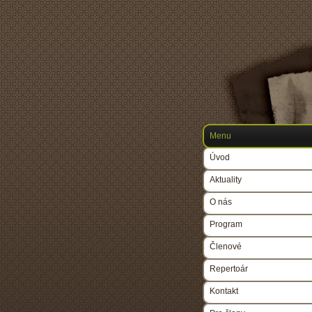
Menu
Úvod
Aktuality
O nás
Program
Členové
Repertoár
Kontakt