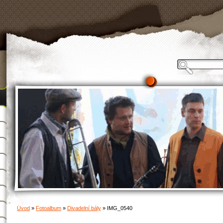
Úvod
»
Fotoalbum
»
Divadelní bály
»
IMG_0540